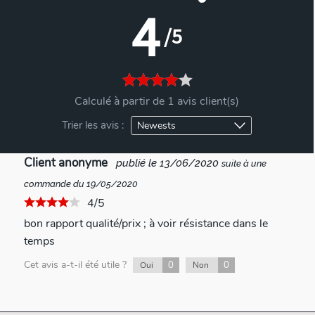
4
/5
Calculé à partir de 1 avis client(s)
Trier les avis :
Client anonyme
publié le 13/06/2020
suite à une
commande du 19/05/2020
4/5
bon rapport qualité/prix ; à voir résistance dans le
temps
Cet avis a-t-il été utile ?
0
0
Oui
Non