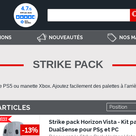
IONS
NOUVEAUTÉS
NOS M
STRIKE PACK
e PS5
ou
manette Xbox
. Ajoutez facilement des
palettes
à l'arr
ARTICLES
Strike pack Horizon Vista - Kit p
-13%
DualSense pour PS5 et PC