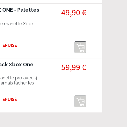
 ONE - Palettes
49,90 €
tre manette Xbox
ÉPUISÉ
Pack Xbox One
59,99 €
anette pro avec 4
jamais lâcher les
endre l'avantage sur
tible avec la
ÉPUISÉ