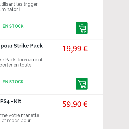
ilisant les trigger
iminator !
EN STOCK
pour Strike Pack
19,99 €
ike Pack Tournament
sporter en toute
ike Pack attaché.
EN STOCK
PS4 - Kit
59,90 €
orme votre manette
es et mods pour