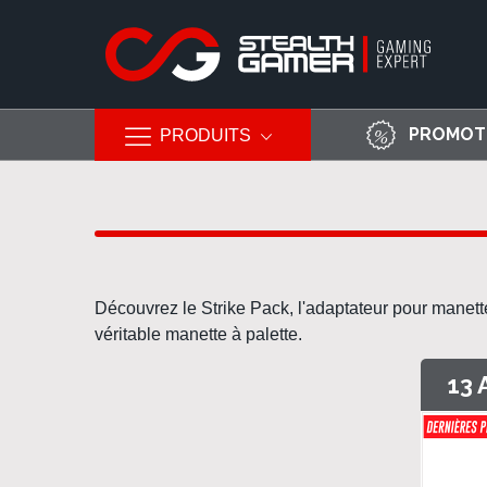
PROMOT
PRODUITS
Allez
au
contenu
Découvrez le
Strike Pack
, l'adaptateur pour
manett
véritable
manette à palette
.
13