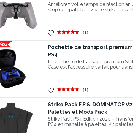
Améliorez votre temps de réaction en ut
stop compatibles avec le strike pack El
(1)
Pochette de transport premium 
PS4
La pochette de transport premium Str
Case est l'accessoire parfait pour tran
sécurité votre manette PS4 avec le Str
(1)
Strike Pack F.P.S. DOMINATOR V2 
Palettes et Mods Pack
Strike Pack PS4 Edition 2020 - Transf
PS4 en manette à palettes. Kit palett
manette DualShock V2.