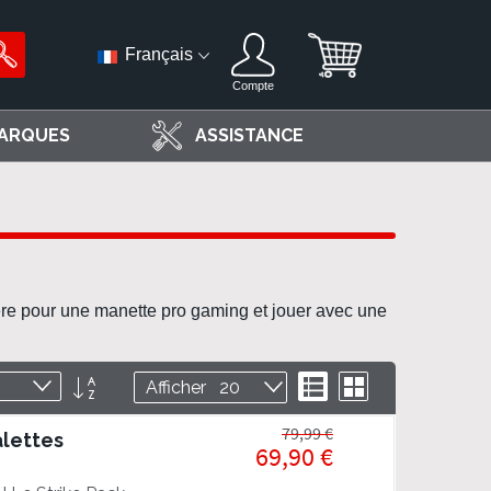
Français
Compte
ARQUES
ASSISTANCE
ière pour une
manette pro gaming
et jouer avec une
Par
Liste
Grille
Afficher
ordre
décroissant
79,99 €
alettes
69,90 €