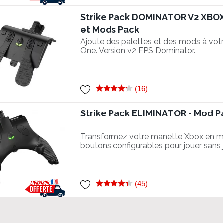
Strike Pack DOMINATOR V2 XBOX
et Mods Pack
Ajoute des palettes et des mods à vo
One. Version v2 FPS Dominator.
(16)
Strike Pack ELIMINATOR - Mod 
Transformez votre manette Xbox en m
boutons configurables pour jouer sans 
joysticks et profitez des mods pour pr
vos adversaires ! Attention, non compa
nouvelle manette Xbox USB-C.
(45)