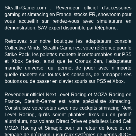
Stealth-Gamer.com
:
Revendeur officiel
d'accessoires
gaming et simracing en France, stocks FR, showroom pour
vous accueillir sur rendez-vous avec simulateurs en
démonstration,
SAV expert disponible par téléphone
.
Retrouvez sur notre boutique les adaptateurs console
Collective Minds
. Stealth-Gamer est votre référence pour le
Strike Pack
, les palettes manette incontournables sur
PS5
et
Xbox Series
, ainsi que le
Cronus Zen
, l'adaptateur
manette universel qui permet de jouer avec n'importe
quelle manette sur toutes les consoles, de remapper ses
boutons ou de passer en clavier souris sur PS5 et Xbox.
Revendeur officiel
Next Level Racing
et
MOZA Racing
en
France, Stealth-Gamer est votre spécialiste
simracing
.
Construisez votre setup avec nos
cockpits simracing
Next
Level Racing, qu'ils soient pliables, fixes ou en profilé
aluminium, nos
volants Direct Drive
et
pédaliers Load Cell
MOZA Racing et Simagic pour un retour de force et un
freinage de précision, jusqu'aux
systèmes de vérins 3DOF