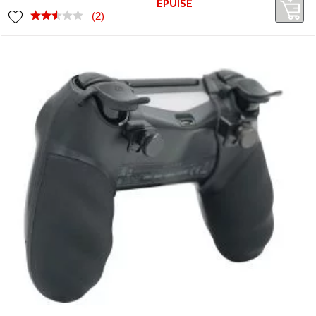
ÉPUISÉ
(2)