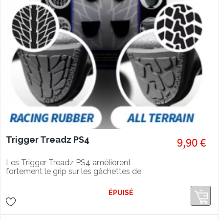
Trigger Treadz PS4
9,90 €
Les Trigger Treadz PS4 améliorent
fortement le grip sur les gâchettes de
votre manette PS4 pour éviter de
glisser au moment le plus important
ÉPUISÉ
du jeu