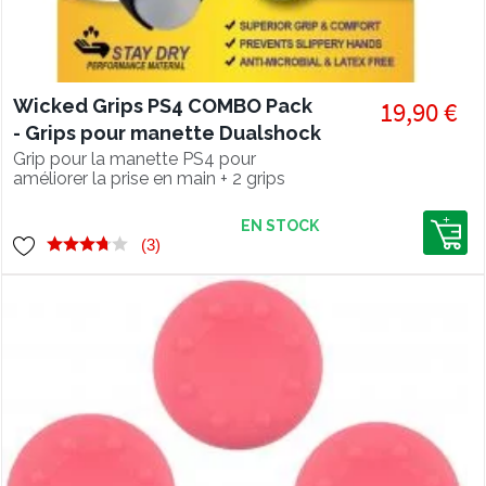
Wicked Grips PS4 COMBO Pack
19,90 €
- Grips pour manette Dualshock
4
Grip pour la manette PS4 pour
améliorer la prise en main + 2 grips
pour joysticks.
EN STOCK
(3)