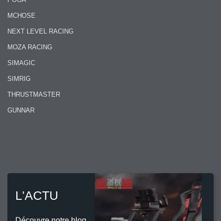
MCHOSE
NEXT LEVEL RACING
MOZA RACING
SIMAGIC
SIMRIG
THRUSTMASTER
GUNNAR
L'ACTU
Découvre notre blog