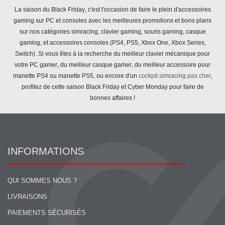
La saison du
Black Friday
, c'est l'occasion de faire le plein d'
accessoires
gaming
sur
PC
et
consoles
avec les
meilleures promotions
et
bons plans
sur nos catégories
simracing
,
clavier gaming
,
souris gaming
,
casque
gaming
, et
accessoires consoles
(
PS4
,
PS5
,
Xbox One
,
Xbox Series
,
Switch
). Si vous êtes à la recherche du
meilleur clavier mécanique
pour
votre
PC gamer
, du
meilleur casque gamer
, du
meilleur accessoire
pour
manette PS4
ou
manette PS5
, ou encore d'un
cockpit simracing pas cher
,
profitez de cette saison
Black Friday
et
Cyber Monday
pour faire de
bonnes affaires
!
INFORMATIONS
QUI SOMMES NOUS ?
LIVRAISONS
PAIEMENTS SÉCURISÉS