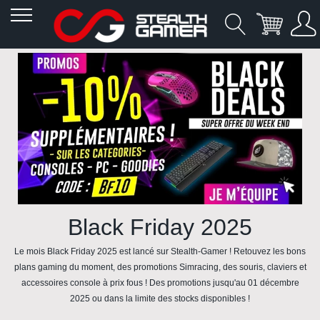
Allez
au
contenu
Black Friday 2025
Le mois
Black Friday 2025
est lancé sur
Stealth-Gamer
! Retouvez les
bons
plans gaming
du moment, des
promotions Simracing
, des
souris
,
claviers
et
accessoires console
à prix fous ! Des
promotions
jusqu'au 01 décembre
2025 ou dans la limite des stocks disponibles !