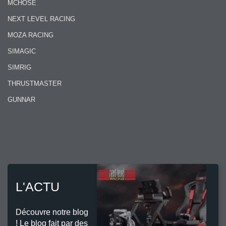
MCHOSE
NEXT LEVEL RACING
MOZA RACING
SIMAGIC
SIMRIG
THRUSTMASTER
GUNNAR
L'ACTU
Découvre notre blog
! Le blog fait par des