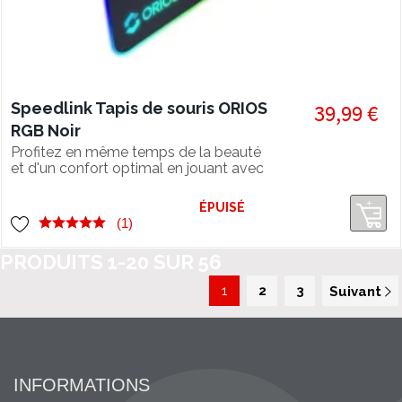
Speedlink Tapis de souris ORIOS
39,99 €
RGB Noir
Profitez en même temps de la beauté
et d'un confort optimal en jouant avec
le tapis de souris Speedlink ORIOS
RGB !
ÉPUISÉ
(1)
PRODUITS
1
-
20
SUR
56
1
2
3
Suivant
INFORMATIONS