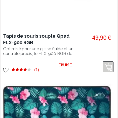
Tapis de souris souple Qpad
49,90 €
FLX-900 RGB
Optimisé pour une glisse fluide et un
contrôle précis, le FLX-900 RGB de
Qpad est un tapis souple rétroéclairé
grand format qui trouvera sa place
ÉPUISÉ
dans tout setup gamer !
(1)