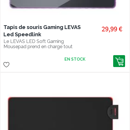
Tapis de souris Gaming LEVAS
29,99 €
Led Speedlink
Le LEVAS LED Soft Gaming
Mousepad prend en charge tout
mouvement avec style. Les onze
modes d’éclairage multicolores
EN STOCK
peuvent être changés facilement et à
volonté par un commutateur, de sorte
que l’environnement s’adapte toujours
à ce qui se passe. Une surface douce,
adaptée à tous les capteurs de souris,
permet une perfection absolue même
pour les moindres mouvements.