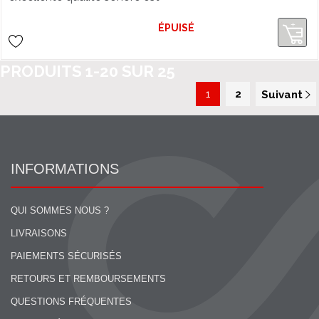
parfaitement adapté à
l'enregistrement de la voix et du chant
ÉPUISÉ
PRODUITS
1
-
20
SUR
25
1
2
Suivant
INFORMATIONS
QUI SOMMES NOUS ?
LIVRAISONS
PAIEMENTS SÉCURISÉS
RETOURS ET REMBOURSEMENTS
QUESTIONS FRÉQUENTES