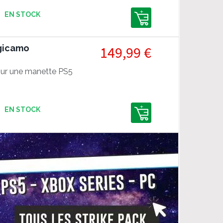
EN STOCK
igicamo
149,99 €
ur une manette PS5
EN STOCK