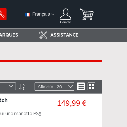
Français
Compte
ARQUES
ASSISTANCE
Par
Liste
Grille
Afficher
ordre
décroissant
tch
149,99 €
ur une manette PS5