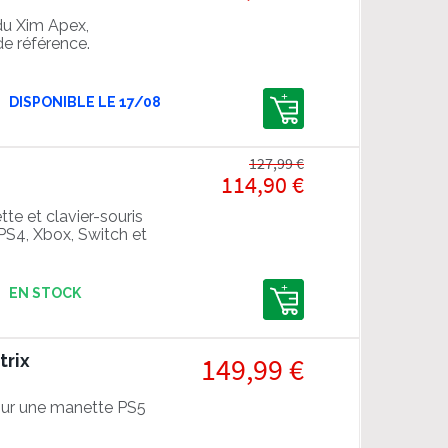
du Xim Apex,
de référence.
DISPONIBLE LE 17/08
127,99 €
114,90 €
e et clavier-souris
 PS4, Xbox, Switch et
EN STOCK
trix
149,99 €
ur une manette PS5