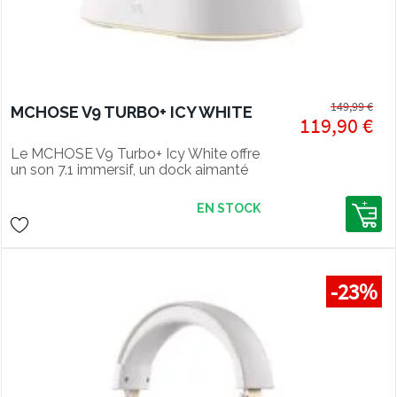
149,99 €
MCHOSE V9 TURBO+ ICY WHITE
119,90 €
Le MCHOSE V9 Turbo+ Icy White offre
un son 7.1 immersif, un dock aimanté
et un design blanc pour un setup
lumineux.
EN STOCK
-23%