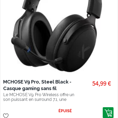
MCHOSE V9 Pro, Steel Black -
54,99 €
Casque gaming sans fil
multiplateforme
Le MCHOSE V9 Pro Wireless offre un
son puissant en surround 7.1, une
latence ultra-faible et jusqu’à 250 h
d’autonomie.
ÉPUISÉ