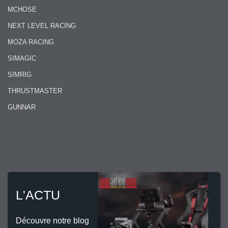
MCHOSE
NEXT LEVEL RACING
MOZA RACING
SIMAGIC
SIMRIG
THRUSTMASTER
GUNNAR
L'ACTU
Découvre notre blog