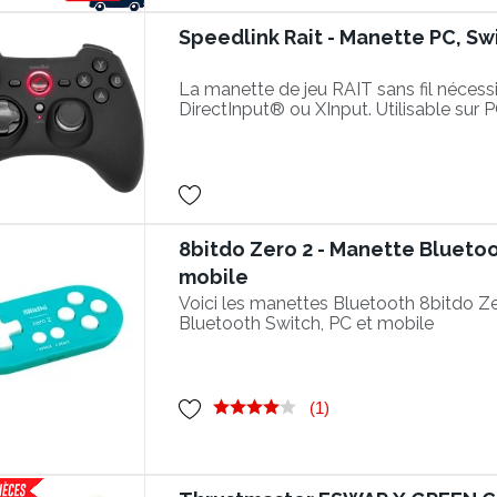
Speedlink Rait - Manette PC, Swit
La manette de jeu RAIT sans fil nécess
DirectInput® ou XInput. Utilisable sur 
Nintendo Switch®. Les effets de vibrat
permettent plus d'action, mais sa sur
assure une adhérence sécurisée.
8bitdo Zero 2 - Manette Bluetoo
mobile
Voici les manettes Bluetooth 8bitdo Z
Bluetooth Switch, PC et mobile
(1)