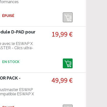
rformances
ÉPUISÉ
dule D-PAD pour
19,99 €
te avec le ESWAP X
R - Clics ultra-
EN STOCK
OR PACK -
49,99 €
hrustmaster ESWAP
Compatible ESWAP X
 PC