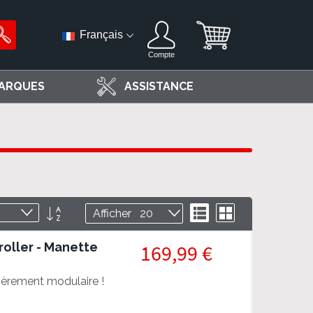
Français
Compte
ARQUES
ASSISTANCE
Par
Liste
Grille
Afficher
ordre
décroissant
oller - Manette
169,99 €
ièrement modulaire !