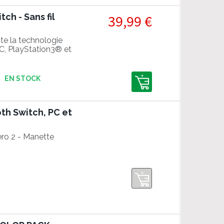
ch - Sans fil
39,99 €
ite la technologie
PC, PlayStation3® et
ion de la manette
face en cahoutchouc
EN STOCK
th Switch, PC et
ero 2 - Manette