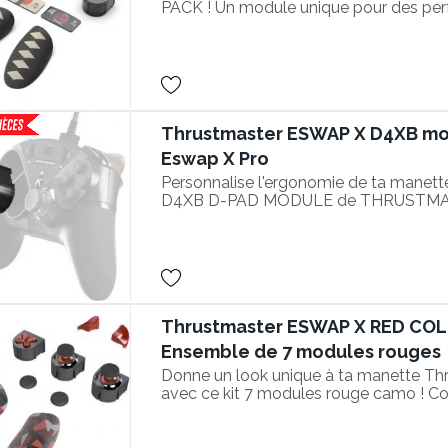
PACK ! Un module unique pour des pe
optimisées dans les jeux de combat !
Thrustmaster ESWAP X D4XB mo
Eswap X Pro
Personnalise l'ergonomie de ta manet
D4XB D-PAD MODULE de THRUSTMASTE
réactifs haute précision
Thrustmaster ESWAP X RED COL
Ensemble de 7 modules rouges
Donne un look unique à ta manette T
avec ce kit 7 modules rouge camo ! 
PRO CONTROLLER Xbox Series X|S et