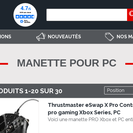
IONS
NOUVEAUTÉS
NOS M
MANETTE POUR PC
ODUITS
1
-
20
SUR
30
Thrustmaster eSwap X Pro Contr
pro gaming Xbox Series, PC
Voici une manette PRO Xbox et PC ent