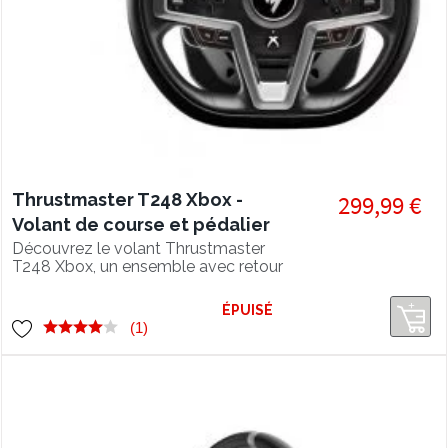
Thrustmaster T248 Xbox -
299,99 €
Volant de course et pédalier
compatible Xbox Series, Xbox
Découvrez le volant Thrustmaster
T248 Xbox, un ensemble avec retour
One, PC
de force hybride, pédalier magnétique
H.E.A.R.T. et écran intégré pour Xbox
ÉPUISÉ
Series X|S, Xbox One et PC.
(1)