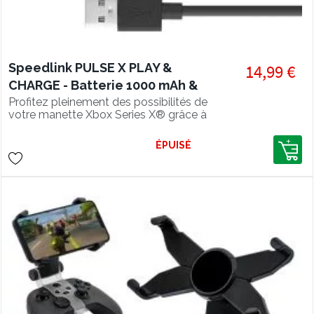
Speedlink PULSE X PLAY &
14,99 €
CHARGE - Batterie 1000 mAh &
Câble pour manette Xbox
Profitez pleinement des possibilités de
votre manette Xbox Series X® grâce à
Series
la batterie performante 1000 mAh du
PULSE X Play & Charge Power Kit.
ÉPUISÉ