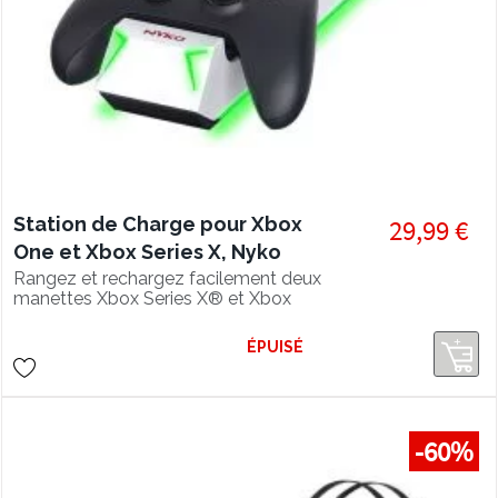
Station de Charge pour Xbox
29,99 €
One et Xbox Series X, Nyko
Rangez et rechargez facilement deux
manettes Xbox Series X® et Xbox
One® avec la Charge Base™ de Nyko
pour Xbox Series X|S™ et Xbox One®.
ÉPUISÉ
-60%