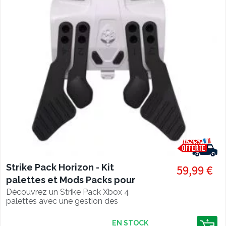
Strike Pack Horizon - Kit
59,99 €
palettes et Mods Packs pour
Xbox Series & Xbox One
Découvrez un Strike Pack Xbox 4
palettes avec une gestion des
réglages et mods via smartphone !
EN STOCK