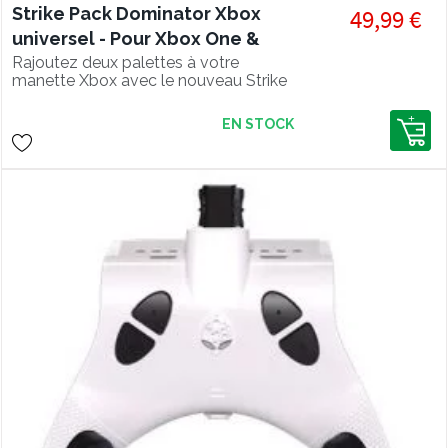
Strike Pack Dominator Xbox
49,99 €
universel - Pour Xbox One &
Series S/X
Rajoutez deux palettes à votre
manette Xbox avec le nouveau Strike
Pack Dominator universel pour
manettes Xbox One et Xbox Series !
EN STOCK