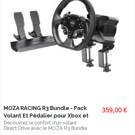
MOZA RACING R3 Bundle - Pack
359,00 €
Volant Et Pédalier pour Xbox et
PC
Découvrez le confort d'un volant
Direct Drive avec le MOZA R3 Bundle,
3.9Nm de puissance, pack complet