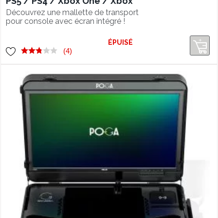
PS5 / PS4 / Xbox One / Xbox
Series S
Découvrez une mallette de transport
pour console avec écran intégré !
Elégante et robuste elle est aussi
compatible avec les dernières
ÉPUISÉ
consoles du moment !
(4)