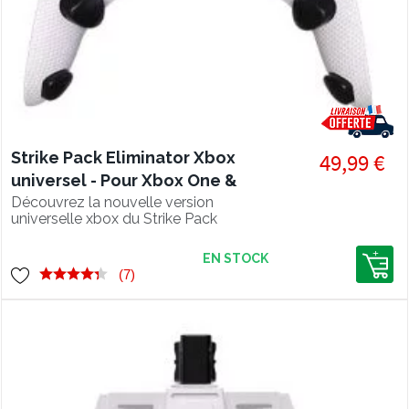
Strike Pack Eliminator Xbox
49,99 €
universel - Pour Xbox One &
Series S/X
Découvrez la nouvelle version
universelle xbox du Strike Pack
Eliminator - Kit palettes et mod pack
pour xbox one et xbox series ( USB-C)
EN STOCK
(7)