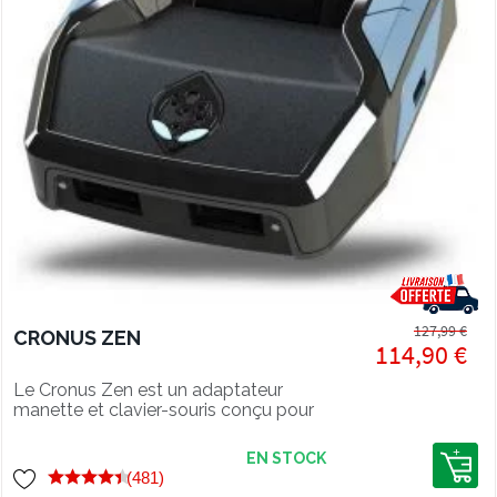
127,99 €
CRONUS ZEN
114,90 €
Le Cronus Zen est un adaptateur
manette et clavier-souris conçu pour
jouer sur PS5, Xbox Series, PS4, Xbox,
Switch et PC.
EN STOCK
(481)