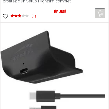
profitez d'un Setup Flightsim complet
sur Xbox Series X/S
ÉPUISÉ
(1)