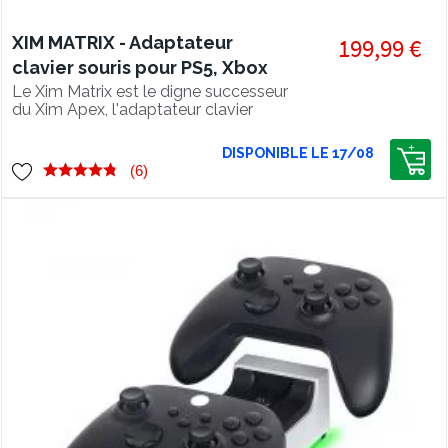
XIM MATRIX - Adaptateur
199,99 €
clavier souris pour PS5, Xbox
Series, PC
Le Xim Matrix est le digne successeur
du Xim Apex, l'adaptateur clavier
souris sur console de référence.
DISPONIBLE LE 17/08
(6)