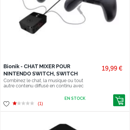
Bionik - CHAT MIXER POUR
19,99 €
NINTENDO SWITCH, SWITCH
LITE, PS5, PS4, XBOX SERIES X/S
Combinez le chat, la musique ou tout
autre contenu diffusé en continu avec
& XBOX ONE
l'audio du jeu !
EN STOCK
(1)