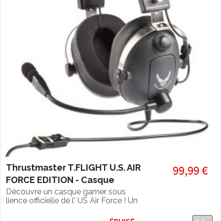
Thrustmaster T.FLIGHT U.S. AIR
99,99 €
FORCE EDITION - Casque
gaming multiplateforme
Découvre un casque gamer sous
lience officielle de l' US Air Force ! Un
look parfait pour les pilotes ! Drivers
50 mm