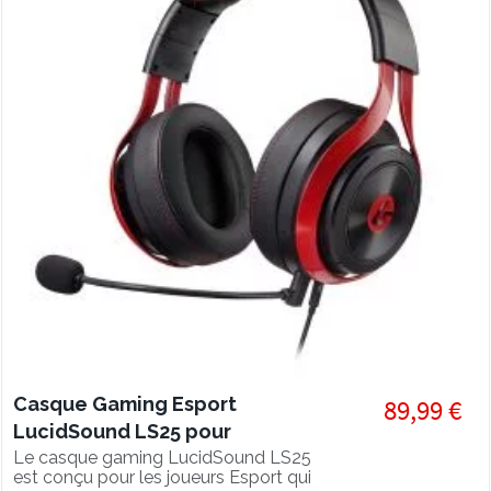
Casque Gaming Esport
89,99 €
LucidSound LS25 pour
PS5/PS4/XBOX/PC/Mobile
Le casque gaming LucidSound LS25
est conçu pour les joueurs Esport qui