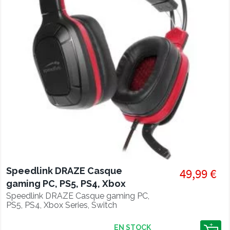
Speedlink DRAZE Casque
49,99 €
gaming PC, PS5, PS4, Xbox
Series, Switch
Speedlink DRAZE Casque gaming PC,
PS5, PS4, Xbox Series, Switch
EN STOCK