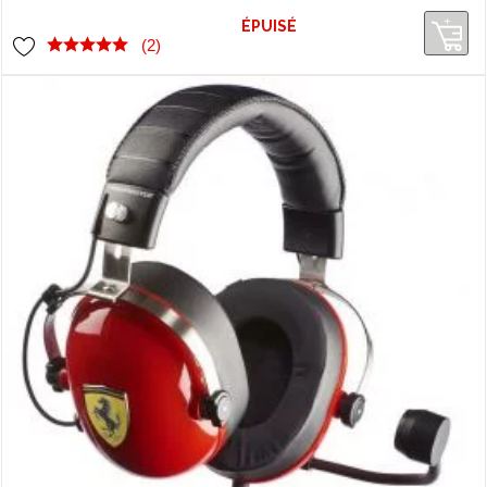
ÉPUISÉ
(2)