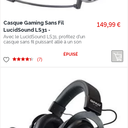
Casque Gaming Sans Fil
149,99 €
LucidSound LS31 -
PS5/PS4/XBOX
Avec le LucidSound LS31, profitez d'un
casque sans fil puissant allié à un son
ONE/PC/SWITCH
solide qui vous convaincra. Le niveau
de confort est excellent. Un des
ÉPUISÉ
meilleurs rapport qualité/prix pour un
(7)
casque gamer ! Compatible PS5.