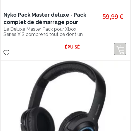
Nyko Pack Master deluxe - Pack
59,99 €
complet de démarrage pour
Xbox Series X
Le Deluxe Master Pack pour Xbox
Series X|S comprend tout ce dont un
joueur a besoin pour profiter de sa
console. C'est le complément parfait à
ÉPUISÉ
la nouvelle console Xbox™ !