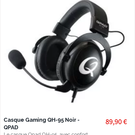
Casque Gaming QH-95 Noir -
89,90 €
QPAD
Le casque Qpad QH-95, avec confort