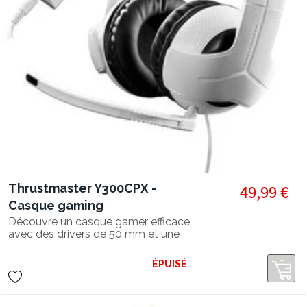
Thrustmaster Y300CPX -
49,99 €
Casque gaming
multiplateforme
Découvre un casque gamer efficace
avec des drivers de 50 mm et une
courbe de réponse en fréquence
stable, optimisée pour les jeux !
ÉPUISÉ