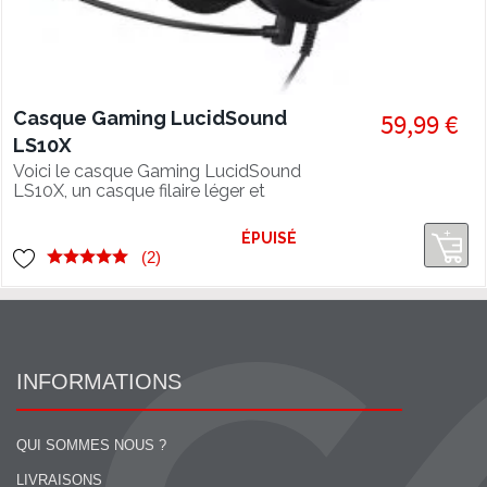
Casque Gaming LucidSound
59,99 €
LS10X
Voici le casque Gaming LucidSound
LS10X, un casque filaire léger et
performant pour XBOX ONE (licence
officielle) et Mobiles.
ÉPUISÉ
(2)
INFORMATIONS
QUI SOMMES NOUS ?
LIVRAISONS