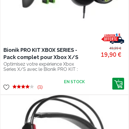
49,99 €
Bionik PRO KIT XBOX SERIES -
19,90 €
Pack complet pour Xbox X/S
Optimisez votre expérience Xbox
Series X/S avec le Bionik PRO KIT :
casque gaming, station de charge,
batteries rechargeables et câble USB-
EN STOCK
C 3 m.
(1)