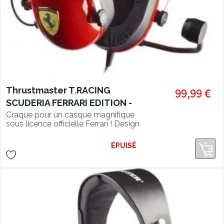
Thrustmaster T.RACING
99,99 €
SCUDERIA FERRARI EDITION -
Casque gaming
Craque pour un casque magnifique
sous licence officielle Ferrari ! Design
multiplateforme
exclusif inspiré des paddocks de
l’écurie Scuderia Ferrari
ÉPUISÉ