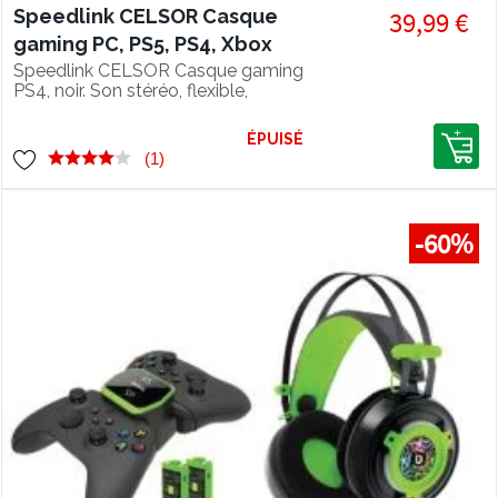
Speedlink CELSOR Casque
39,99 €
gaming PC, PS5, PS4, Xbox
Series Switch
Speedlink CELSOR Casque gaming
PS4, noir. Son stéréo, flexible,
télécommande et casque tressé.
ÉPUISÉ
(1)
-60%