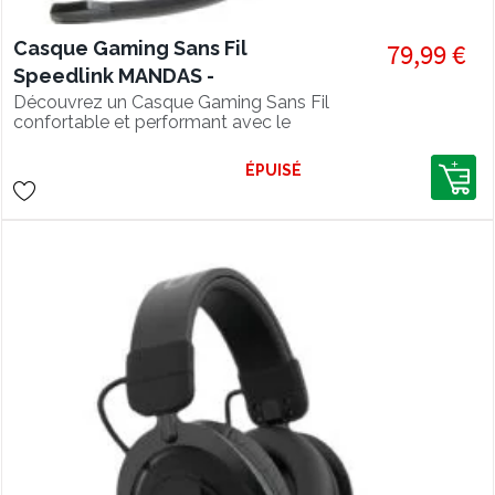
Casque Gaming Sans Fil
79,99 €
Speedlink MANDAS -
PS5/PS4/XBOX
Découvrez un Casque Gaming Sans Fil
confortable et performant avec le
ONE/PC/SWITCH
MANDAS de Speedlink !
ÉPUISÉ