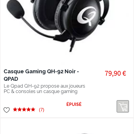
Casque Gaming QH-92 Noir -
79,90 €
QPAD
Le Qpad QH-92 propose aux joueurs
PC & consoles un casque gaming
confortable avec un son de qualité
audiophile - son micro détachable en
ÉPUISÉ
fait un casque vraiment polyvalent.
(7)