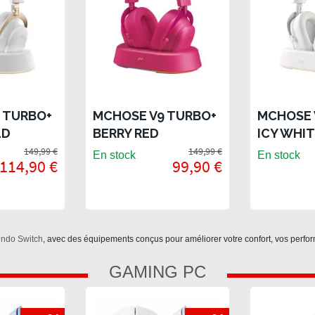
 TURBO+
MCHOSE V9 TURBO+
MCHOSE 
LD
BERRY RED
ICY WHI
149,99 €
149,99 €
En stock
En stock
114,90 €
99,90 €
endo Switch
, avec des équipements conçus pour améliorer votre confort, vos perfor
GAMING PC