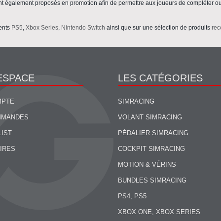
t également proposés en promotion afin de permettre aux joueurs de compléter ou 
ents
PS5
,
Xbox Series
,
Nintendo Switch
ainsi que sur une sélection de produits
rec
ESPACE
LES CATÉGORIES
MPTE
SIMRACING
MMANDES
VOLANT SIMRACING
LIST
PÉDALIER SIMRACING
IRES
COCKPIT SIMRACING
MOTION & VÉRINS
BUNDLES SIMRACING
PS4, PS5
XBOX ONE, XBOX SERIES