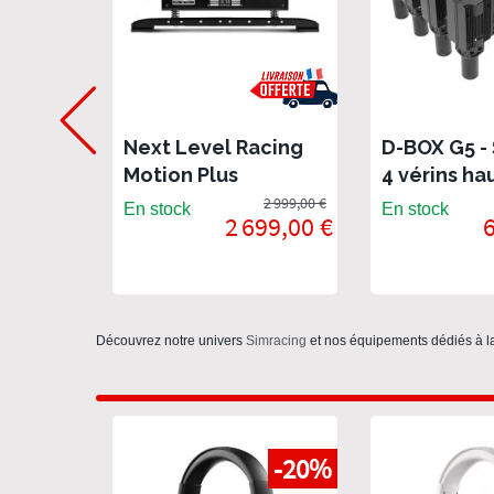
Next Level Racing
D-BOX G5 -
Motion Plus
4 vérins ha
Platform -
performan
2 999,00 €
En stock
En stock
2 699,00 €
6
Plateforme
dynamique
Simracing
Découvrez notre univers
Simracing
et nos équipements dédiés à 
-20%