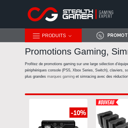
PROMOT
PRODUITS
Allez
Promotions Gaming, Simr
au
contenu
Profitez de
promotions gaming
sur une large sélection d’équi
périphériques console (
PS5
,
Xbox Series
,
Switch
), claviers,
plus grandes
marques gaming
et simracing avec des réduction
-10%