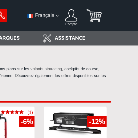
Français
Compte
ARQUES
ASSISTANCE
ons plans
sur les
volants simracing
, cockpits de course,
érienne. Découvrez également les offres disponibles sur les
(1)
-6%
-12%