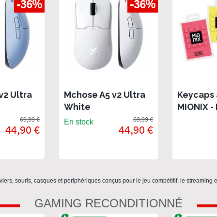
-36%
-36%
v2 Ultra
Mchose A5 v2 Ultra
Keycaps 
White
MIONIX - 
offre de
69,99 €
69,99 €
En stock
44,90 €
44,90 €
viers, souris, casques et périphériques conçus pour le jeu compétitif, le streaming
GAMING RECONDITIONNÉ