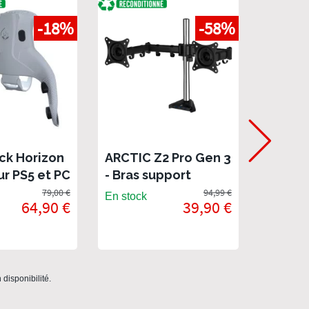
-18%
-58%
ack Horizon
ARCTIC Z2 Pro Gen 3
Souris 
ur PS5 et PC
- Bras support
5000 dp
ettes
double écran avec 4
recond
79,00 €
94,99 €
En stock
En stock
64,90 €
39,90 €
e -
ports USB 3.0, noir
ionné
mat - Reconditionné
disponibilité.