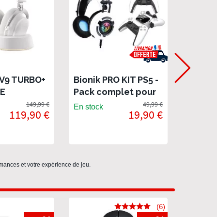
V9 TURBO+
Bionik PRO KIT PS5 -
Bionik
TE
Pack complet pour
PS5, a
PS5
149,99 €
49,99 €
En stock
En stock
119,90 €
19,90 €
mances et votre expérience de jeu.
(6)