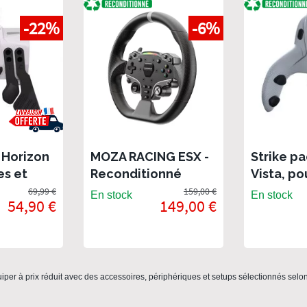
-22%
-6%
 Horizon
MOZA RACING ESX -
Strike p
es et
Reconditionné
Vista, po
 pour
- Kit pal
69,99 €
159,00 €
En stock
En stock
54,90 €
149,00 €
s & Xbox
DualSens
Recondit
onné
per à prix réduit avec des accessoires, périphériques et setups sélectionnés selon 