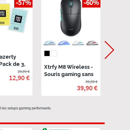
-57%
-60%
azerty
Souris
Pack de 3,
Xtrfy M
Xtrfy M8 Wireless -
stockage
29,99 €
En stock
Souris gaming sans
12,90 €
fil ultra légère
99,00 €
39,90 €
 et les setups gaming performants.