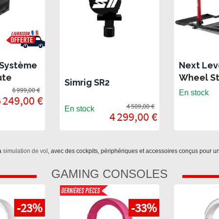
 Système
Next Lev
ute
Wheel St
Simrig SR2
ce
2.0
6 999,00 €
En stock
 249,00 €
4 509,00 €
En stock
4 299,00 €
la
simulation de vol
, avec des cockpits, périphériques et accessoires conçus pour 
GAMING CONSOLES
-23%
-33%