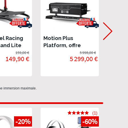
el Racing
Motion Plus
MOZA 
and Lite
Platform, offre
Bundle
double - Plateforme
Direct
159,00 €
5 998,00 €
En stock
149,90 €
5 299,00 €
vérins Next Level
Pédali
Racing
Burea
une immersion maximale.
(1)
-20%
-60%