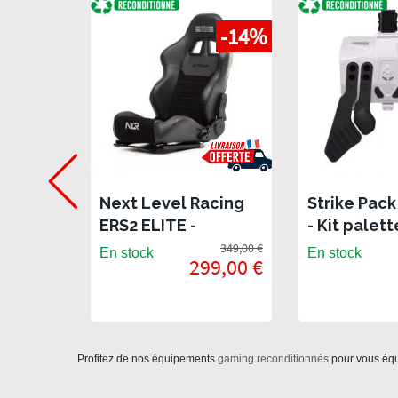
-14%
Next Level Racing
Strike Pack
ERS2 ELITE -
- Kit palett
Fauteuil de course
Mods Packs
349,00 €
En stock
En stock
299,00 €
pour cockpit -
Xbox Serie
Reconditionné
One -
Reconditi
Profitez de nos équipements
gaming reconditionnés
pour vous équi