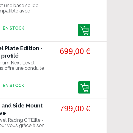
st une base solide
ompatible avec
EN STOCK
 Plate Edition -
699,00 €
profilé
inium Next Level
s offre une conduite
EN STOCK
t and Side Mount
799,00 €
ive
evel Racing GTElite -
pour vous grâce à son
ut de gamme !