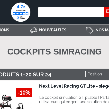
IONS
NOUVEAUTÉS
NOS M
COCKPITS SIMRACING
ODUITS
1
-
20
SUR
24
Next Level Racing GTLite - sieg
-10%
Le cockpit simulation GT pliable ! Parfa
utilisateurs qui exigent une solution de 
rigide avec un encombrement réduit 