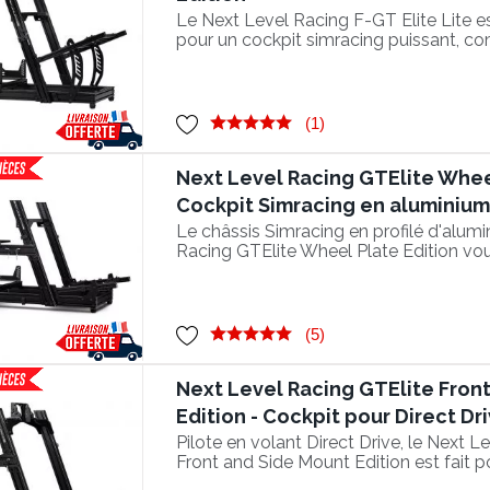
Le Next Level Racing F-GT Elite Lite e
pour un cockpit simracing puissant, c
l'électronique haut de gamme.
(1)
Next Level Racing GTElite Wheel
Cockpit Simracing en aluminium 
Le châssis Simracing en profilé d'alum
Racing GTElite Wheel Plate Edition vou
GT ultra réaliste !
(5)
Next Level Racing GTElite Fron
Edition - Cockpit pour Direct Dr
Pilote en volant Direct Drive, le Next L
Front and Side Mount Edition est fait 
support personnalisé pour volants ha