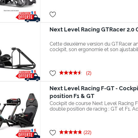
Next Level Racing GTRacer 2.0 
Cette deuxième version du GTRacer amél
cockpit, son ergonomie et son ajustabil
niveau supérieur en course.
(2)
Next Level Racing F-GT - Cockp
position F1 & GT
Cockpit de course Next Level Racing 
double position de racing : GT et F1. 
équipements pour une simulation racing
(22)