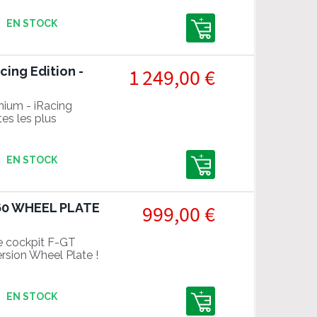
EN STOCK
cing Edition -
1 249,00 €
nium - iRacing
tes les plus
ur le jeu iRacing
e !
EN STOCK
160 WHEEL PLATE
999,00 €
le cockpit F-GT
rsion Wheel Plate !
EN STOCK