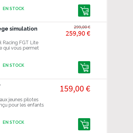
CE MOMENT !Aucune
e...) n'est livrée avec
EN STOCK
299,00 €
iege simulation
259,90 €
el Racing FGT Lite
le qui vous permet
course !
EN STOCK
r
159,00 €
 aux jeunes pilotes
conçu pour les enfants
EN STOCK