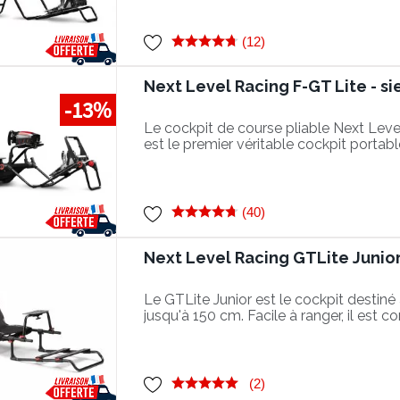
LIVRAISON EXPRESS GRATUITE EN 
pièce électronique (volant, pédalier, boît
le cockpit.
(12)
Next Level Racing F-GT Lite - s
-13%
Le cockpit de course pliable Next Lev
est le premier véritable cockpit portab
d'être dans de véritables positions de 
(40)
Next Level Racing GTLite Junio
Le GTLite Junior est le cockpit destiné
jusqu'à 150 cm. Facile à ranger, il est 
de 5 à 12 ans.
(2)