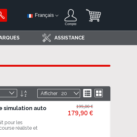
Français
Compte
ARQUES
ASSISTANCE
Par
Liste
Grille
Afficher
ordre
décroissant
199,00 €
e simulation auto
179,90 €
it pour les
course réaliste et
! PROFITEZ DE LA