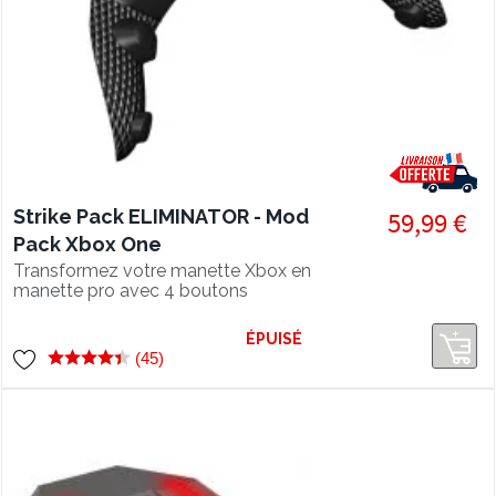
Strike Pack ELIMINATOR - Mod
59,99 €
Pack Xbox One
Transformez votre manette Xbox en
manette pro avec 4 boutons
configurables pour jouer sans jamais
lâcher les joysticks et profitez des
ÉPUISÉ
mods pour prendre l'avantage sur vos
(45)
adversaires ! Attention, non
compatible avec la nouvelle manette
Xbox USB-C.