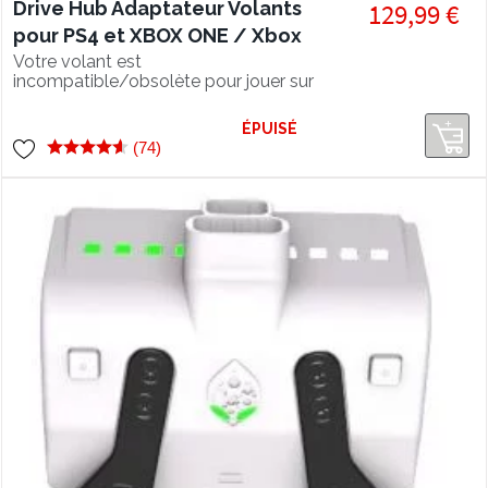
Drive Hub Adaptateur Volants
129,99 €
pour PS4 et XBOX ONE / Xbox
Series
Votre volant est
incompatible/obsolète pour jouer sur
votre console favorite ? Le Drive Hub
est LA solution ! Compatible PS4 -
ÉPUISÉ
PS5* - XBOX ONE - XBOX SERIES X -
(74)
XBOX SERIES S Sur PS5 - une manette
d'émulation type Hori est
indispensable au bon fonctionnement
du produit.