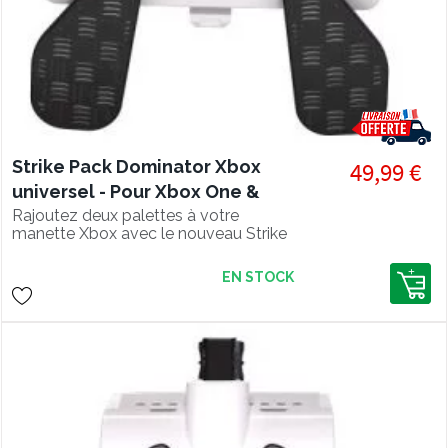
Strike Pack Dominator Xbox
49,99 €
universel - Pour Xbox One &
Series S/X
Rajoutez deux palettes à votre
manette Xbox avec le nouveau Strike
Pack Dominator universel pour
manettes Xbox One et Xbox Series !
EN STOCK