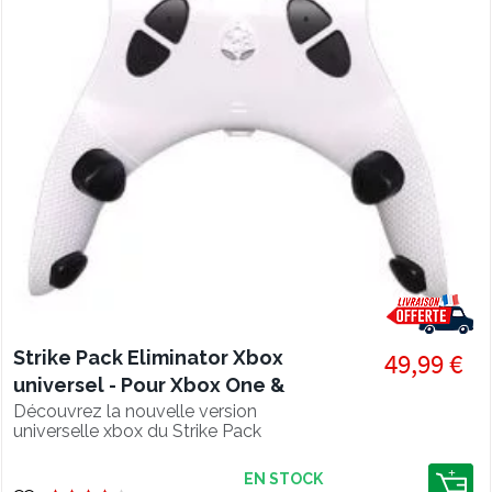
Strike Pack Eliminator Xbox
49,99 €
universel - Pour Xbox One &
Series S/X
Découvrez la nouvelle version
universelle xbox du Strike Pack
Eliminator - Kit palettes et mod pack
pour xbox one et xbox series ( USB-C)
EN STOCK