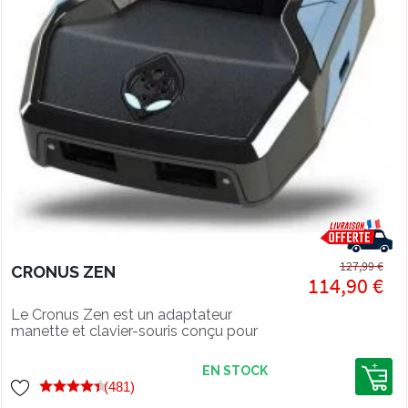
127,99 €
CRONUS ZEN
114,90 €
Le Cronus Zen est un adaptateur
manette et clavier-souris conçu pour
jouer sur PS5, Xbox Series, PS4, Xbox,
Switch et PC.
EN STOCK
(481)