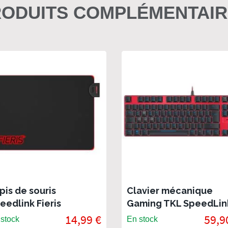
ODUITS COMPLÉMENTAI
pis de souris
Clavier mécanique
eedlink Fieris
Gaming TKL SpeedLin
Ultor - AZERTY
14,99 €
59,9
stock
En stock