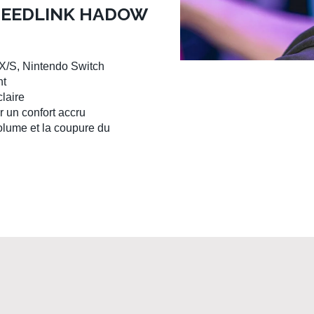
PEEDLINK HADOW
X/S, Nintendo Switch
nt
laire
 un confort accru
olume et la coupure du