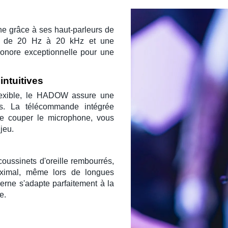
che grâce à ses
haut-parleurs de
ce de
20 Hz à 20 kHz
et une
 sonore exceptionnelle pour une
ntuitives
exible
, le
HADOW
assure une
ers. La
télécommande intégrée
de couper le microphone, vous
 jeu.
coussinets d'oreille rembourrés
,
aximal, même lors de longues
rne s'adapte parfaitement à la
e.