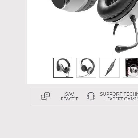
SAV
SUPPORT TECH
RÉACTIF
- EXPERT GAMI