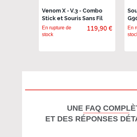
Venom X - V.3 - Combo
Sou
Stick et Souris Sans Fil
G90
pour PS4, XBOX ONE, PS3,
119,90 €
En rupture de
En r
XBOX 360 et PC
stock
stoc
UNE FAQ COMPLÈ
ET DES RÉPONSES DÉT