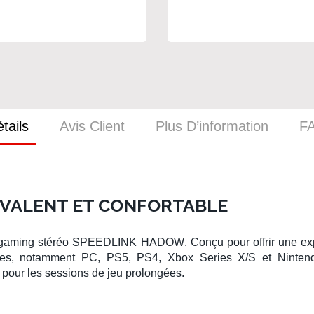
tails
Avis Client
Plus D’information
F
VALENT ET CONFORTABLE
 gaming stéréo SPEEDLINK HADOW
. Conçu pour offrir une 
rmes, notamment
PC
,
PS5
,
PS4
,
Xbox Series X/S
et
Ninten
al pour les sessions de jeu prolongées.