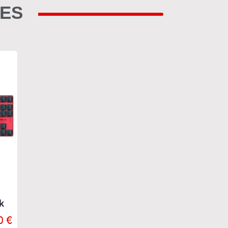
RES
k
0 €