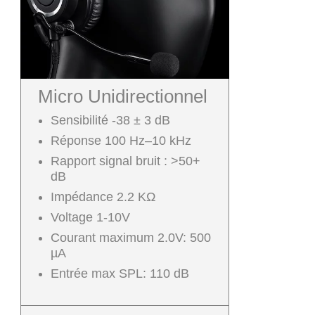
Micro Unidirectionnel
Sensibilité
-38 ± 3 dB
Réponse
100 Hz–10 kHz
Rapport signal bruit : >50+
dB
Impédance
2.2 KΩ
Voltage
1-10V
Courant maximum
2.0V: 500
µA
Entrée max
SPL: 110 dB