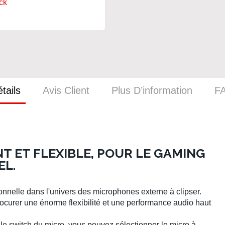
ck
tails
Avis Client
Plus D’information
F
 ET FLEXIBLE, POUR LE GAMING
EL.
nelle dans l'univers des microphones externe à clipser.
rocurer une énorme flexibilité et une performance audio haut
 le switch du micro, vous pouvez sélectionner le micro à