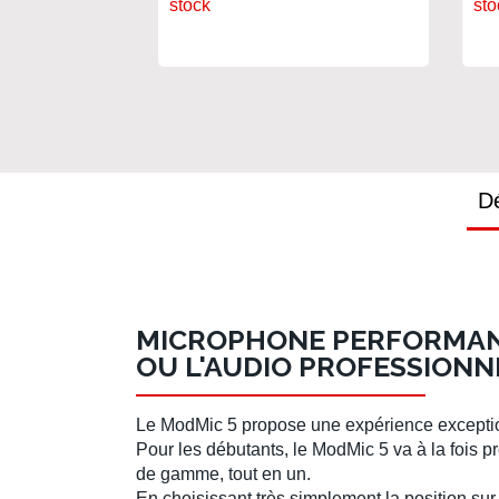
stock
sto
Dé
MICROPHONE PERFORMANT
OU L'AUDIO PROFESSIONN
Le ModMic 5 propose une expérience exception
Pour les débutants, le ModMic 5 va à la fois p
de gamme, tout en un.
En choisissant très simplement la position sur