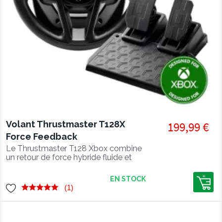
Volant Thrustmaster T128X
199,99 €
Force Feedback
Le Thrustmaster T128 Xbox combine
un retour de force hybride fluide et
précis, des palettes magnétiques et un
pédalier compact pour une expérience
EN STOCK
simracing immersive sur Xbox et PC.
(1)