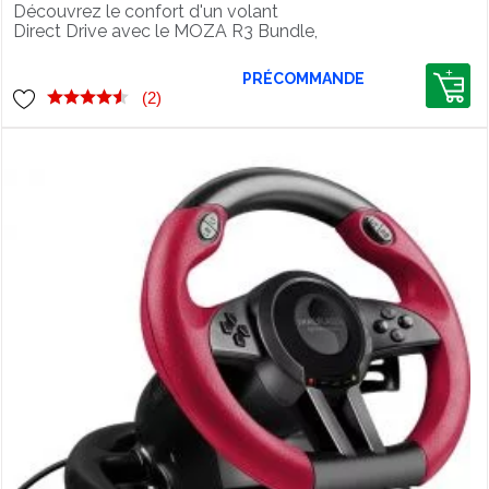
PC
Découvrez le confort d'un volant
Direct Drive avec le MOZA R3 Bundle,
3.9Nm de puissance, pack complet
compatible Xbox et PC !
PRÉCOMMANDE
(2)