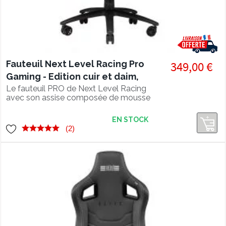
Fauteuil Next Level Racing Pro
349,00 €
Gaming - Edition cuir et daim,
noir
Le fauteuil PRO de Next Level Racing
avec son assise composée de mousse
moulée à froid.
EN STOCK
(2)