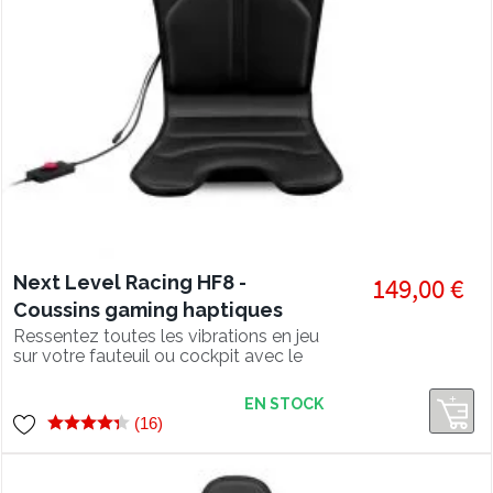
Next Level Racing HF8 -
149,00 €
Coussins gaming haptiques
pour fauteuil gamer
Ressentez toutes les vibrations en jeu
sur votre fauteuil ou cockpit avec le
Next Level Racing HF8 et ses 8
moteurs gaming haptiques !
EN STOCK
(16)