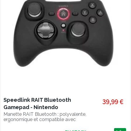
Speedlink RAIT Bluetooth
39,99 €
Gamepad - Nintendo
Switch/OLED, rubber-black
Manette RAIT Bluetooth : polyvalente,
ergonomique et compatible avec
Switch, PC et Android. Profitez d'une
précision et d'un confort optimal pour