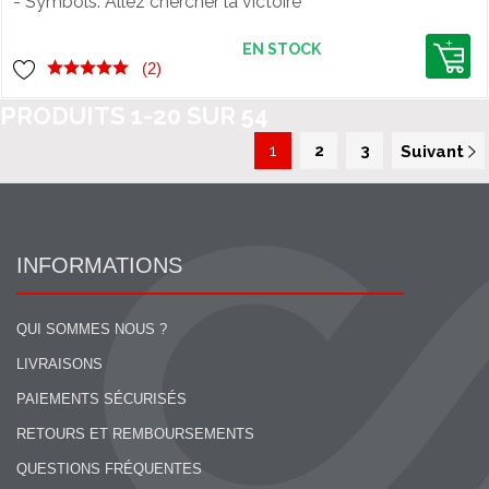
- Symbols. Allez chercher la victoire
avec ce Hoodie confortable et élégant
!
EN STOCK
(2)
PRODUITS
1
-
20
SUR
54
1
2
3
Suivant
INFORMATIONS
QUI SOMMES NOUS ?
LIVRAISONS
PAIEMENTS SÉCURISÉS
RETOURS ET REMBOURSEMENTS
QUESTIONS FRÉQUENTES