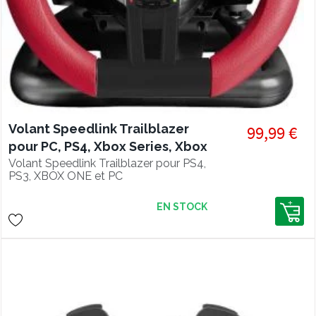
Volant Speedlink Trailblazer
99,99 €
pour PC, PS4, Xbox Series, Xbox
One, PS3, Switch
Volant Speedlink Trailblazer pour PS4,
PS3, XBOX ONE et PC
EN STOCK