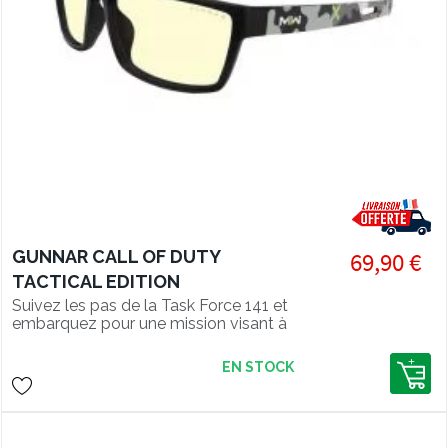
GUNNAR CALL OF DUTY
69,90 €
TACTICAL EDITION
Suivez les pas de la Task Force 141 et
embarquez pour une mission visant à
protéger tous les yeux contre la
fatigue oculaire numérique. Équipées
EN STOCK
d'une monture en nylon de qualité et
de charnières en acier à 3 branches, les
lunettes GUNNAR CALL OF DUTY
Tactical Edition sont le moyen idéal