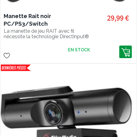
Manette Rait noir
29,99 €
PC/PS3/Switch
La manette de jeu RAIT avec fil
nécessite la technologie DirectInput®
ou XInput. Utilisable sur PC,
PlayStation3® et Nintendo Switch®.
EN STOCK
Les effets de vibration de la manette
permettent plus d'action, mais sa
surface en cahoutchouc assure une
adhérence sécurisée.