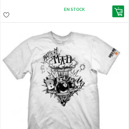
enregistrement 1080p / 60fps, plug
and play, microphones, stream, mise
EN STOCK
au point fixe - Black (PW315)