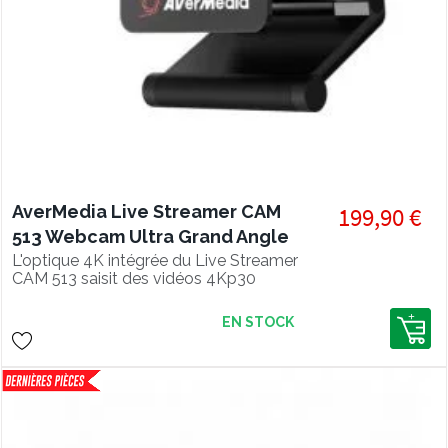
AverMedia Live Streamer CAM
199,90 €
513 Webcam Ultra Grand Angle
4K
L'optique 4K intégrée du Live Streamer
CAM 513 saisit des vidéos 4Kp30
étonnantes qui satisfont aux
exigences des créateurs pour des
EN STOCK
images de haute qualité. Grâce à la
technologie Sony Exmor et aux
réglages de précision d'AVerMedia,
vous serez en mesure de réaliser des
vidéos précises et claires en 4K UHD.