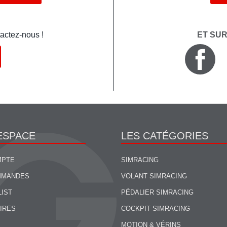
actez-nous !
ET SU
ESPACE
LES CATÉGORIES
MPTE
SIMRACING
MMANDES
VOLANT SIMRACING
LIST
PÉDALIER SIMRACING
IRES
COCKPIT SIMRACING
MOTION & VÉRINS