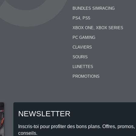
BUNDLES SIMRACING
PS4, PS5
XBOX ONE, XBOX SERIES
PC GAMING
CLAVIERS
SOURIS
LUNETTES
PROMOTIONS
NEWSLETTER
Inscris-toi pour profiter des bons plans. Offres, promos,
conseils.