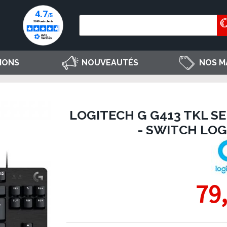
IONS
NOUVEAUTÉS
NOS M
LOGITECH G G413 TKL SE
- SWITCH LOG
79