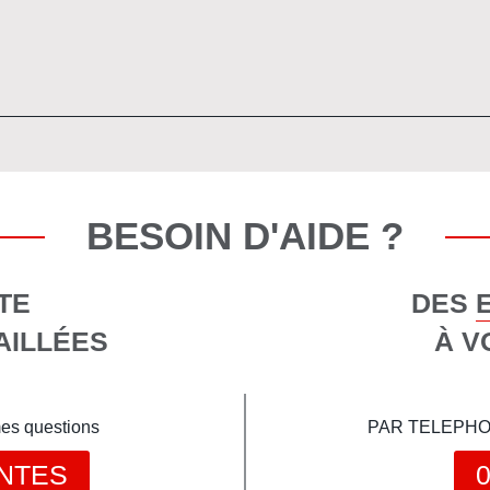
BESOIN D'AIDE ?
TE
DES 
AILLÉES
À V
mes questions
PAR TELEPHONE 
NTES
0