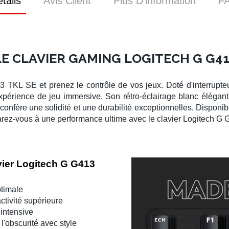
tails
Avis Client
Plus D’information
F
E CLAVIER GAMING LOGITECH G G41
13 TKL SE
et prenez le contrôle de vos jeux. Doté d'interrupte
expérience de jeu immersive. Son rétro-éclairage blanc éléga
 confère une solidité et une durabilité exceptionnelles. Dispon
parez-vous à une performance ultime avec le clavier
Logitech G 
vier Logitech G G413
timale
ctivité supérieure
 intensive
l'obscurité avec style