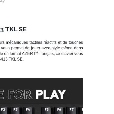
AQ
3 TKL SE
urs mécaniques tactiles réactifs et de touches
nt vous permet de jouer avec style même dans
ible en format AZERTY français, ce clavier vous
G413 TKL SE
.