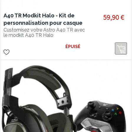
A40 TR Modkit Halo - Kit de
59,90 €
personnalisation pour casque
A40 TR
Customisez votre Astro A40 TR avec
le modkit A40 TR Halo
ÉPUISÉ