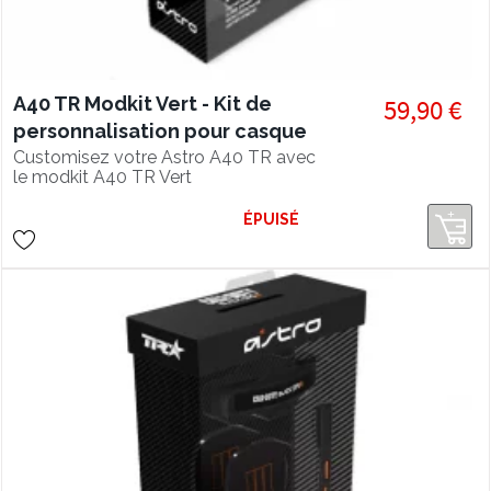
A40 TR Modkit Vert - Kit de
59,90 €
personnalisation pour casque
A40 TR
Customisez votre Astro A40 TR avec
le modkit A40 TR Vert
ÉPUISÉ