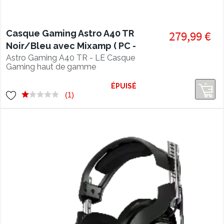
Casque Gaming Astro A40 TR
279,99 €
Noir/Bleu avec Mixamp ( PC -
PS4 )
Astro Gaming A40 TR - LE Casque
Gaming haut de gamme
personnalisable et son MixAmp TR
pour une expérience audio DOLBY
ÉPUISÉ
inégalable ! ( PC - PS4 )
(1)