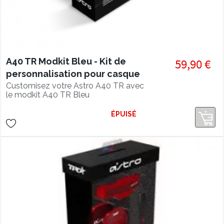
A40 TR Modkit Bleu - Kit de
59,90 €
personnalisation pour casque
A40 TR
Customisez votre Astro A40 TR avec
le modkit A40 TR Bleu
ÉPUISÉ