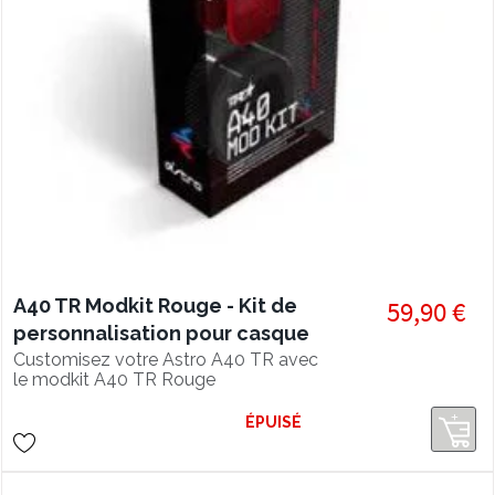
A40 TR Modkit Rouge - Kit de
59,90 €
personnalisation pour casque
A40 TR
Customisez votre Astro A40 TR avec
le modkit A40 TR Rouge
ÉPUISÉ