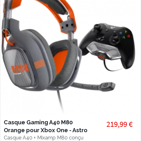
Casque Gaming A40 M80
219,99 €
Orange pour Xbox One - Astro
Gaming
Casque A40 + Mixamp M80 conçu