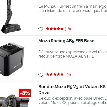
Le MOZA HBP est un frein à main erg
aluminium de qualité aéronautique. Il p
fixé sur cockpit ou sur bureau avec le 
Table Clamp de MOZA.
(19)
Moza Racing AB9 FFB Base
Découvrez une expérience de vol réalis
retour de force MOZA AB9 FFB
(4)
Bundle Moza R9 V3 et Volant KS 
-8%
Drive
Ce duo d'exception, avec base Direct 
volant Moza KS, pour un pilotage opti