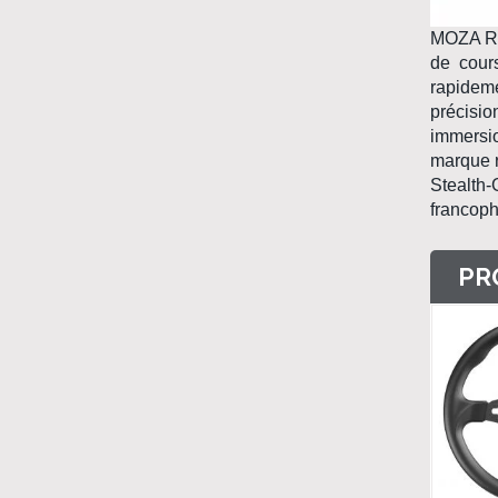
MOZA R
de cour
rapidem
précisio
immersio
marque r
Stealth
francoph
PR