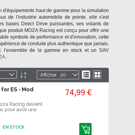
on d'équipements haut de gamme pour la
simulation
sus de l'industrie
automobile
de pointe, elle s'est
ses
bases Direct Drive
puissantes, ses
volants de
que produit
MOZA Racing
est conçu pour offrir une
itable symbole de performance et d'innovation, cette
expérience de
conduite
plus authentique que jamais.
c l'ensemble de la gamme en stock et un SAV
OZA
.
Par
Liste
Grille
Afficher
ordre
décroissant
for ES - Mod
74,99 €
Moza Racing devient
e, pour avoir une
es.
EN STOCK