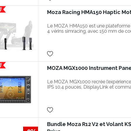
Moza Racing HMA150 Haptic Mot
Le MOZA HMA150 est une plateforme
4 vérins simracing, avec 150 mm de c
un retour haptique de 0 à 200 Hz.
MOZA MGX1000 Instrument Pane
Le MOZA MGX1000 recrée l’expérience
IPS 10,4 pouces, DisplayLink et comm
précises.
Bundle Moza R12 V2 et Volant KS 