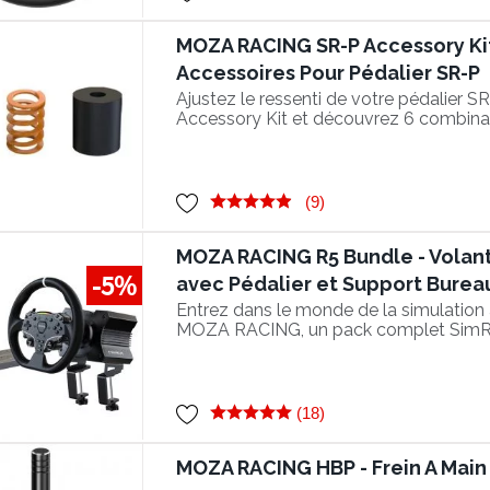
MOZA RACING SR-P Accessory Kit 
Accessoires Pour Pédalier SR-P
Ajustez le ressenti de votre pédalier S
Accessory Kit et découvrez 6 combinai
configuration.
(9)
MOZA RACING R5 Bundle - Volant
-5%
avec Pédalier et Support Burea
Entrez dans le monde de la simulation
MOZA RACING, un pack complet SimRa
Direct Drive et pédalier !
(18)
MOZA RACING HBP - Frein A Main