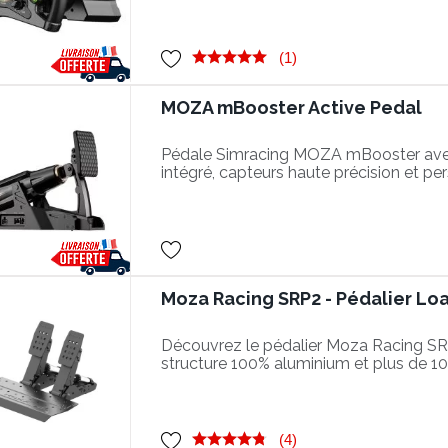
(1)
MOZA mBooster Active Pedal
Pédale Simracing MOZA mBooster avec
intégré, capteurs haute précision et per
MOZA Pit House.
Moza Racing SRP2 - Pédalier Loa
Découvrez le pédalier Moza Racing SRP
structure 100% aluminium et plus de 1
possibles avec le kit performance
(4)