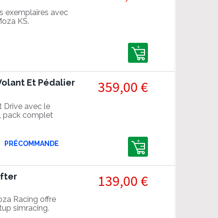
ns exemplaires avec
Moza KS.
olant Et Pédalier
359,00 €
t Drive avec le
, pack complet
PRÉCOMMANDE
fter
139,00 €
oza Racing offre
etup simracing.