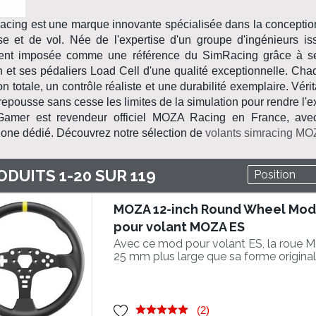
acing
est une marque innovante spécialisée dans la concepti
se
et de
vol
. Née de l'expertise d'un groupe d'ingénieurs is
ent imposée comme une référence du
SimRacing
grâce à 
n
et ses
pédaliers Load Cell
d'une qualité exceptionnelle. Cha
n totale, un contrôle réaliste et une durabilité exemplaire. Vér
epousse sans cesse les limites de la
simulation
pour rendre l'
-Gamer est
revendeur officiel MOZA Racing en France
, ave
one dédié. Découvrez notre sélection de
volants simracing M
ODUITS
1
-
20
SUR
119
MOZA 12-inch Round Wheel Mod 
pour volant MOZA ES
Avec ce mod pour volant ES, la roue 
25 mm plus large que sa forme original
dimension semblable aux voitures réell
(2)