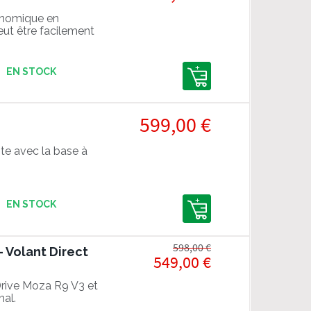
onomique en
eut être facilement
Handbrake & Shifter
EN STOCK
599,00 €
te avec la base à
EN STOCK
598,00 €
- Volant Direct
549,00 €
Drive Moza R9 V3 et
mal.