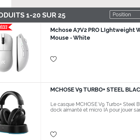
ODUITS
1
-
20
SUR
25
Mchose A7V2 PRO LIghtweight 
Mouse - White
MCHOSE V9 TURBO+ STEEL BLA
Le casque MCHOSE V9 Turbo+ Steel Bl
dock aimanté et micro IA pour jouer sans