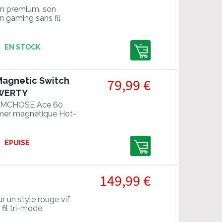
ion premium, son
n gaming sans fil
EN STOCK
Magnetic Switch
79,99 €
QWERTY
le MCHOSE Ace 60
gamer magnétique Hot-
ÉPUISÉ
149,99 €
 un style rouge vif,
fil tri-mode.