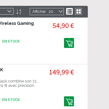
Par
Liste
Grille
Afficher
ordre
décroissant
Wireless Gaming
54,90 €
EN STOCK
CK
149,99 €
ack combine son 7.1,
 fil avec précision.
EN STOCK