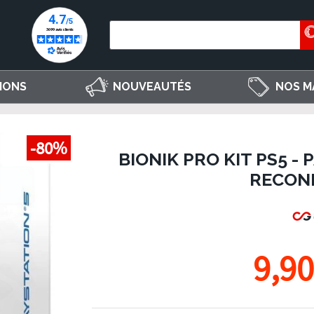
IONS
NOUVEAUTÉS
NOS M
-80%
BIONIK PRO KIT PS5 -
RECON
9,90