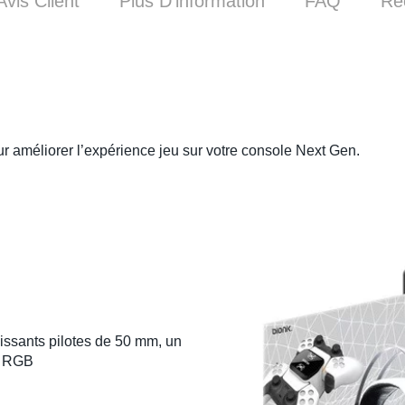
Avis Client
Plus D’information
FAQ
Re
r améliorer l’expérience jeu sur votre console Next Gen.
issants pilotes de 50 mm, un
r RGB