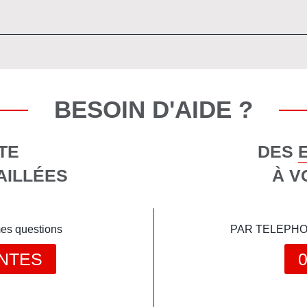
BESOIN D'AIDE ?
TE
DES 
AILLÉES
À V
mes questions
PAR TELEPHONE 
NTES
0