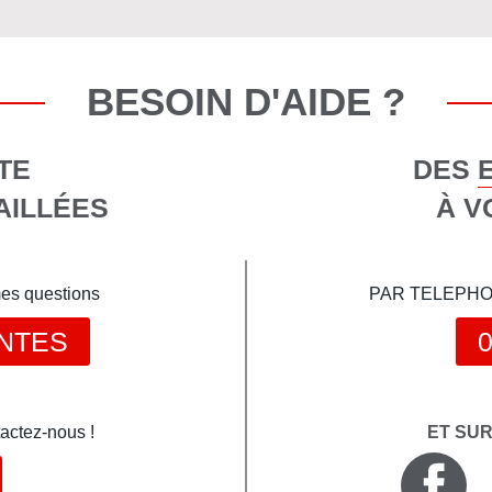
BESOIN D'AIDE ?
TE
DES 
AILLÉES
À V
mes questions
PAR TELEPHONE 
NTES
0
actez-nous !
ET SU