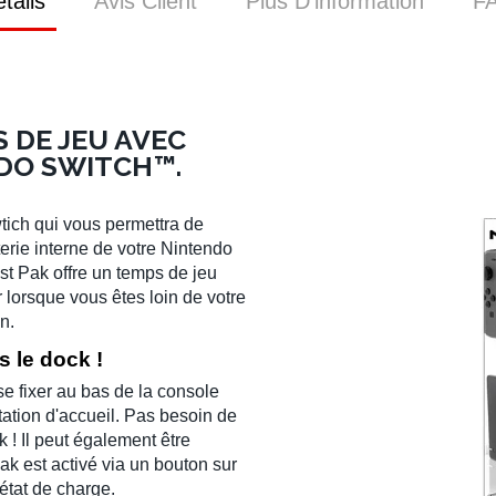
tails
Avis Client
Plus D’information
F
 DE JEU AVEC
DO SWITCH™.
tich
qui vous permettra de
terie interne de votre Nintendo
st Pak offre un temps de jeu
 lorsque vous êtes loin de votre
n.
 le dock !
e fixer au bas de la console
tation d'accueil. Pas besoin de
k ! Il peut également être
 est activé via un bouton sur
état de charge.