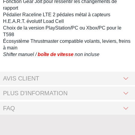
Fonction Gear Jolt pour ressentir les changements de
rapport
Pédalier
Raceline LTE 2 pédales métal à capteurs
H.E.A.R.T. évolutif Load Cell
Choix de la version
PlayStation
/
PC
ou
Xbox
/
PC
pour le
T598
Écosystème
Thrustmaster
compatible volants, leviers, freins
à main
Shifter manuel /
boîte de vitesse
non incluse
AVIS CLIENT
PLUS D’INFORMATION
FAQ