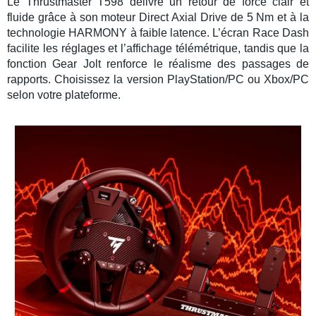
Le
Thrustmaster T598
délivre un
retour de force
clair et
fluide grâce à son moteur
Direct Axial Drive
de 5 Nm et à la
technologie HARMONY à faible latence. L’écran
Race Dash
facilite les réglages et l’affichage télémétrique, tandis que la
fonction Gear Jolt renforce le réalisme des passages de
rapports. Choisissez la version
PlayStation
/
PC
ou
Xbox
/
PC
selon votre plateforme.