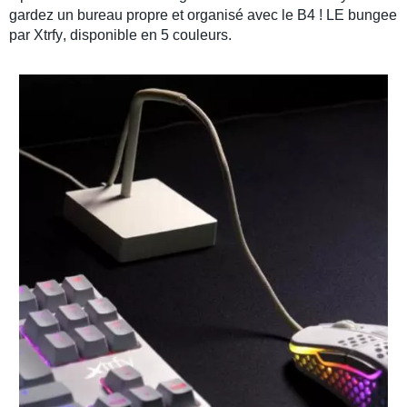
gardez un bureau propre et organisé avec le
B4
! LE bungee
par
Xtrfy
, disponible en 5 couleurs.