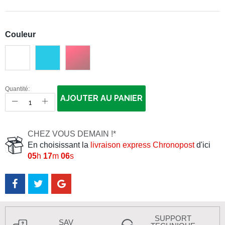
Couleur
Quantité:
AJOUTER AU PANIER
CHEZ VOUS DEMAIN !*
En choisissant la
livraison express Chronopost
d'ici
05
h
17
m
05
s
SUPPORT
SAV