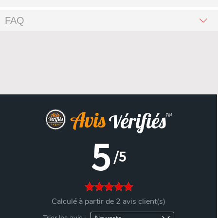
FAQ
5
/5
Calculé à partir de 2 avis client(s)