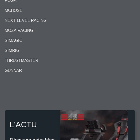
POGA
MCHOSE
NEXT LEVEL RACING
MOZA RACING
SIMAGIC
SIMRIG
THRUSTMASTER
GUNNAR
L'ACTU