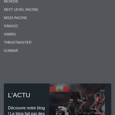
MCHOSE
NEXT LEVEL RACING
MOZA RACING
SIMAGIC
SIMRIG
THRUSTMASTER
GUNNAR
L'ACTU
Découvre notre blog
! Le blog fait par des