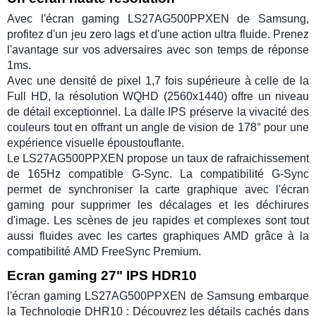
Avec
l'écran gaming LS27AG500PPXEN
de
Samsung
,
profitez d'un jeu zero lags et d'une action ultra fluide. Prenez
l'avantage sur vos adversaires avec son temps de réponse
1ms
.
Avec une densité de pixel 1,7 fois supérieure à celle de la
Full HD, la résolution
WQHD
(
2560x1440
) offre un niveau
de détail exceptionnel. La
dalle IPS
préserve la vivacité des
couleurs tout en offrant un angle de vision de 178° pour une
expérience visuelle époustouflante.
Le
LS27AG500PPXEN
propose un taux de rafraichissement
de
165Hz
compatible
G-Sync.
La compatibilité G-Sync
permet de synchroniser la carte graphique avec
l'écran
gaming
pour supprimer les décalages et les déchirures
d'image. Les scènes de jeu rapides et complexes sont tout
aussi fluides avec les
cartes graphiques AMD
grâce à la
compatibilité
AMD FreeSync Premium
.
Ecran gaming 27" IPS HDR10
l'écran gaming LS27AG500PPXEN
de
Samsung
embarque
la Technologie
DHR10
: Découvrez les détails cachés dans