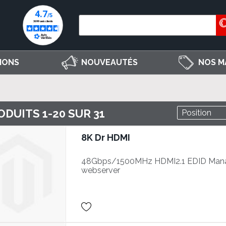
IONS
NOUVEAUTÉS
NOS M
ODUITS
1
-
20
SUR
31
8K Dr HDMI
48Gbps/1500MHz HDMI2.1 EDID Mana
webserver