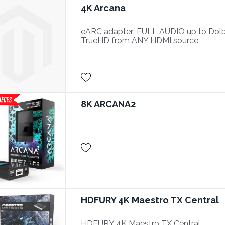
4K Arcana
eARC adapter: FULL AUDIO up to Dol
TrueHD from ANY HDMI source
8K ARCANA2
HDFURY 4K Maestro TX Central
HDFURY 4K Maestro TX Central