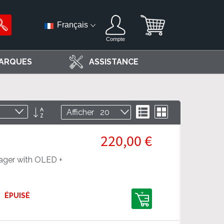
Français
Compte
ARQUES
ASSISTANCE
Par
Liste
Grille
Afficher
ordre
décroissant
220,00 €
ger with OLED +
ÉPUISÉ