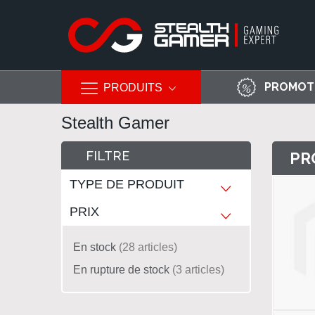
PROMOT
PRODUITS
Allez
Stealth Gamer
au
contenu
FILTRE
PR
TYPE DE PRODUIT
PRIX
En stock
28
articles
En rupture de stock
3
articles