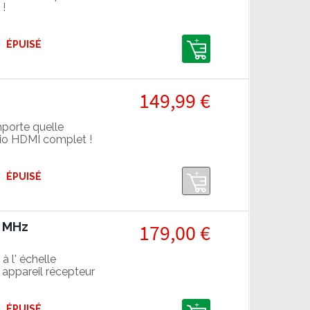
 !
ÉPUISÉ
149,99 €
porte quelle
dio HDMI complet !
R / DV / HLG jusqu'à
ÉPUISÉ
0 MHz
179,00 €
à l' échelle
 appareil récepteur
 à ses capacités
ÉPUISÉ