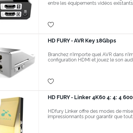
entre les équipements vidéos existants
HD FURY - AVR Key 18Gbps
Branchez n'importe quel AVR dans n'im
configuration HDMI et jouez le son au
Pass-Thru pour la vidéo 4K UHD / HD
18Gbps + 720p ou 1080p
HD FURY - Linker 4K60 4: 4: 4 60
HDfury Linker offre des modes de mise 
impressionnants pour garantir que tout
de révision HDMI / HDCP soit alimenté
maximales TOUJOURS et GARANTI.