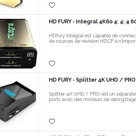
HD FURY - Integral 4K60 4: 4: 4 
HDfury Integral est capable de connect
de sources de révision HDCP à n'import
récepteur de révision HDCP. GARANTI!
HD FURY - Splitter 4K UHD / PRO
Splitter 4K UHD / PRO est un séparate
ports avec des moteurs de décryptag
intégrés, un moteur de mise à l'échell
canal et est conforme aux spécificatio
HDCP Rev 1.3.