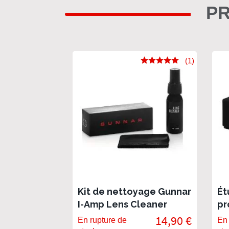
PR
(1)
Kit de nettoyage Gunnar
Ét
I-Amp Lens Cleaner
pr
Gu
14,90 €
En rupture de
En 