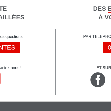
TE
DES 
AILLÉES
À V
mes questions
PAR TELEPHONE 
NTES
0
actez-nous !
ET SU