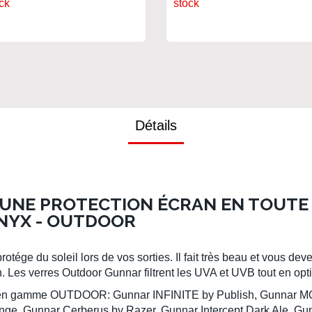
ck
stock
Détails
D'UNE PROTECTION ÉCRAN EN TOUTE 
NYX - OUTDOOR
ége du soleil lors de vos sorties. Il fait très beau et vous devez
Les verres Outdoor Gunnar filtrent les UVA et UVB tout en optim
ble en gamme OUTDOOR: Gunnar INFINITE by Publish, Gunnar
ange, Gunnar Cerberus by Razer, Gunnar Intercept Dark Ale,