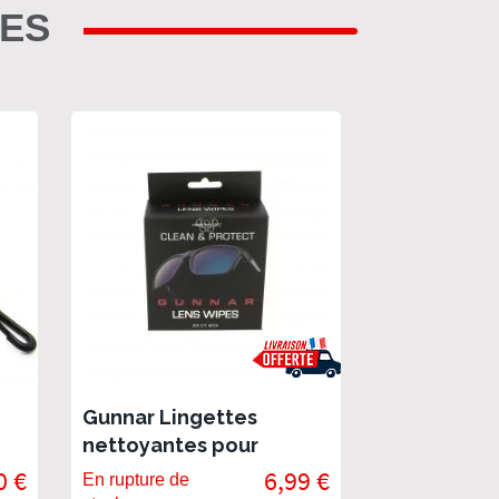
RES
Gunnar Lingettes
nettoyantes pour
lunettes
0 €
6,99 €
En rupture de