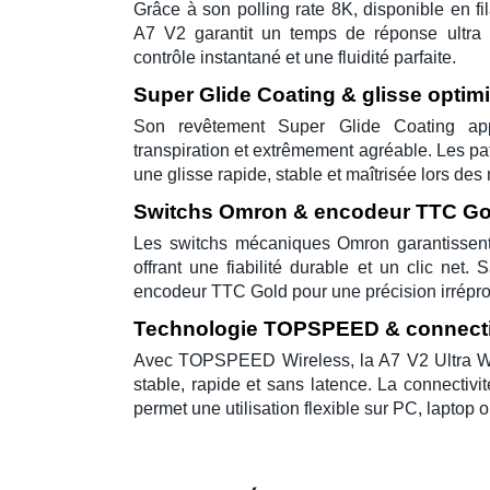
Grâce à son
polling rate 8K
, disponible en fi
A7 V2
garantit un temps de réponse ultra
contrôle instantané et une fluidité parfaite.
Super Glide Coating & glisse optim
Son revêtement
Super Glide Coating
app
transpiration et extrêmement agréable. Les
pa
une glisse rapide, stable et maîtrisée lors de
Switchs Omron & encodeur TTC Go
Les
switchs mécaniques Omron
garantissen
offrant une fiabilité durable et un clic net.
encodeur TTC Gold
pour une précision irrépr
Technologie TOPSPEED & connectiv
Avec
TOPSPEED Wireless
, la A7 V2 Ultra 
stable, rapide et sans latence. La connectivi
permet une utilisation flexible sur PC, laptop 