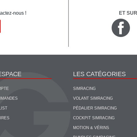
actez-nous !
ET SU
ESPACE
LES CATÉGORIES
MPTE
SIMRACING
MMANDES
VOLANT SIMRACING
LIST
PÉDALIER SIMRACING
IRES
COCKPIT SIMRACING
MOTION & VÉRINS