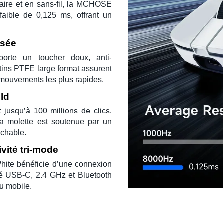
laire et en sans-fil, la
MCHOSE
 faible de
0,125 ms
, offrant un
isée
orte un toucher doux, anti-
tins PTFE large format
assurent
s mouvements les plus rapides.
ld
t jusqu’à
100 millions de clics
,
 Sa molette est soutenue par un
ochable.
ité tri-mode
White bénéficie d’une connexion
té
USB-C
,
2.4 GHz
et
Bluetooth
ou mobile.