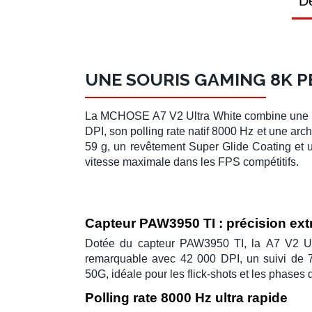
Dé
UNE SOURIS GAMING 8K PE
La
MCHOSE A7 V2 Ultra White
combine une e
DPI
, son
polling rate natif 8000 Hz
et une archi
59 g
, un revêtement
Super Glide Coating
et u
vitesse maximale dans les FPS compétitifs.
Capteur PAW3950 TI : précision ex
Dotée du
capteur PAW3950 TI
, la
A7 V2 Ul
remarquable avec
42 000 DPI
, un suivi de
50G
, idéale pour les flick-shots et les phases 
Polling rate 8000 Hz ultra rapide