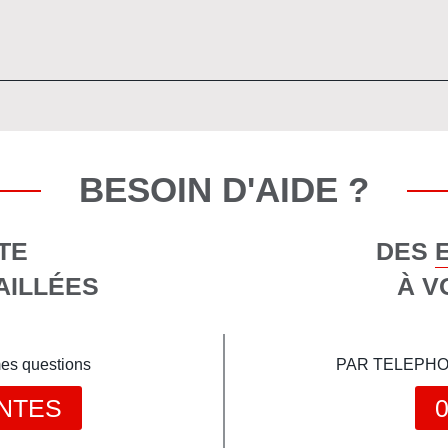
BESOIN D'AIDE ?
TE
DES 
AILLÉES
À V
mes questions
PAR TELEPHONE 
NTES
0