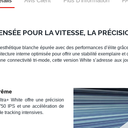
tails
Avis Client
Plus D’information
F
NSÉE POUR LA VITESSE, LA PRÉCISI
sthétique blanche épurée avec des performances d’élite grâc
tecture interne optimisée pour offrir une stabilité exemplaire et 
ne connectivité tri-mode, cette version White s’adresse aux jo
trême
tra+ White
offre une précision
750 IPS
et une accélération de
de tracking intensives.