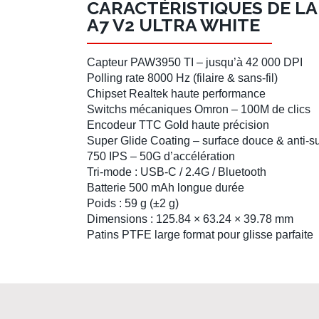
CARACTÉRISTIQUES DE L
A7 V2 ULTRA WHITE
Capteur PAW3950 TI
– jusqu’à 42 000 DPI
Polling rate 8000 Hz
(filaire & sans-fil)
Chipset Realtek
haute performance
Switchs mécaniques Omron
– 100M de clics
Encodeur TTC Gold
haute précision
Super Glide Coating
– surface douce & anti-s
750 IPS
–
50G
d’accélération
Tri-mode
: USB-C / 2.4G / Bluetooth
Batterie 500 mAh
longue durée
Poids
: 59 g (±2 g)
Dimensions
: 125.84 × 63.24 × 39.78 mm
Patins PTFE large format
pour glisse parfaite