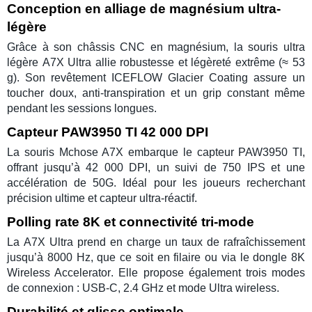
Conception en alliage de magnésium ultra-
légère
Grâce à son châssis
CNC en magnésium
, la
souris ultra
légère
A7X Ultra
allie robustesse et légèreté extrême (≈ 53
g). Son revêtement
ICEFLOW Glacier Coating
assure un
toucher doux, anti-transpiration et un grip constant même
pendant les sessions longues.
Capteur PAW3950 TI 42 000 DPI
La
souris Mchose A7X
embarque le
capteur PAW3950 TI
,
offrant jusqu’à
42 000 DPI
, un suivi de
750 IPS
et une
accélération de
50G
. Idéal pour les joueurs recherchant
précision ultime et capteur ultra-réactif.
Polling rate 8K et connectivité tri-mode
La
A7X Ultra
prend en charge un
taux de rafraîchissement
jusqu’à 8000 Hz
, que ce soit en filaire ou via le
dongle 8K
Wireless Accelerator
. Elle propose également trois modes
de connexion :
USB-C
,
2.4 GHz
et
mode Ultra wireless
.
Durabilité et glisse optimale