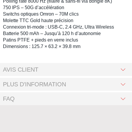
Polling rate 8000 Hz
(filaire & sans-fil via dongle 8K)
750 IPS
–
50G
d’accélération
Switchs optiques Omron
– 70M clics
Molette TTC Gold
haute précision
Connexion tri-mode
: USB-C, 2.4 GHz, Ultra Wireless
Batterie 500 mAh
– Jusqu’à 120 h d’autonomie
Patins PTFE
+
pieds en verre inclus
Dimensions
: 125.7 × 63.2 × 39.8 mm
AVIS CLIENT
PLUS D’INFORMATION
FAQ