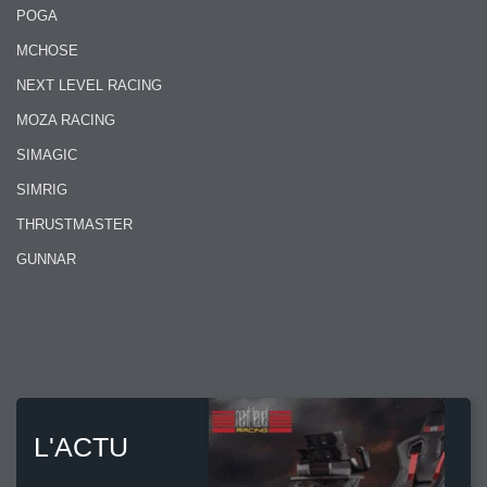
POGA
MCHOSE
NEXT LEVEL RACING
MOZA RACING
SIMAGIC
SIMRIG
THRUSTMASTER
GUNNAR
L'ACTU