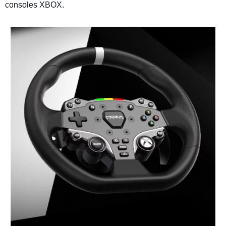
consoles
XBOX
.