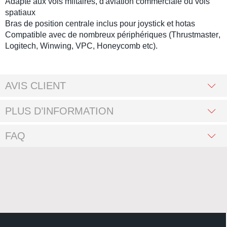
Adapté aux
vols miltaires
, d'
aviation commerciale
ou
vols
spatiaux
Bras de position centrale inclus pour
joystick
et
hotas
Compatible avec de nombreux périphériques (
Thrustmaster
,
Logitech
,
Winwing
,
VPC
,
Honeycomb
etc).
AVIS CLIENT
PLUS D’INFORMATION
FAQ