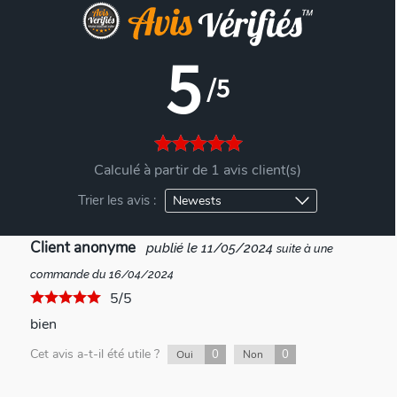
5
/5
Calculé à partir de 1 avis client(s)
Trier les avis :
Client anonyme
publié le 11/05/2024
suite à une
commande du 16/04/2024
5/5
bien
Cet avis a-t-il été utile ?
0
0
Oui
Non