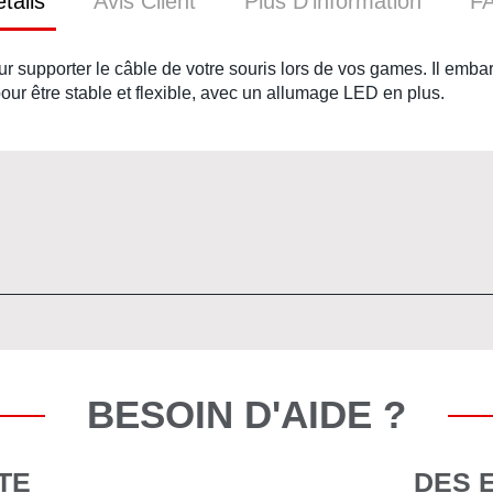
tails
Avis Client
Plus D’information
F
our
supporter le câble de votre souris
lors de vos games. Il emb
our être
stable et flexible
, avec un allumage LED en plus.
BESOIN D'AIDE ?
TE
DES 