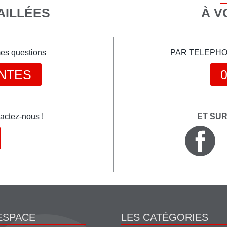
AILLÉES
À V
mes questions
PAR TELEPHONE 
NTES
0
actez-nous !
ET SU
ESPACE
LES CATÉGORIES