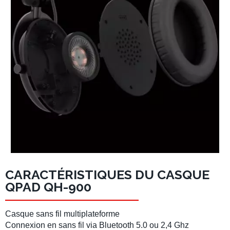
CARACTÉRISTIQUES DU CASQUE
QPAD QH-900
Casque sans fil multiplateforme
Connexion en
sans fil
via
Bluetooth 5.0
ou
2,4 Ghz