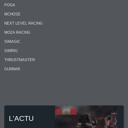
POGA
MCHOSE
NEXT LEVEL RACING
MOZA RACING
SIMAGIC
SIMRIG
THRUSTMASTER
GUNNAR
L'ACTU