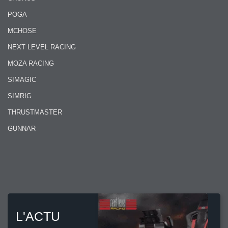
POGA
MCHOSE
NEXT LEVEL RACING
MOZA RACING
SIMAGIC
SIMRIG
THRUSTMASTER
GUNNAR
L'ACTU