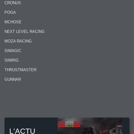
CRONUS
POGA
MCHOSE
NEXT LEVEL RACING
MOZA RACING
SIMAGIC
SIMRIG
THRUSTMASTER
GUNNAR
L'ACTU