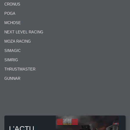
CRONUS
POGA
MCHOSE
NEXT LEVEL RACING
MOZA RACING
SIMAGIC
SIMRIG
THRUSTMASTER
GUNNAR
L'ACTU