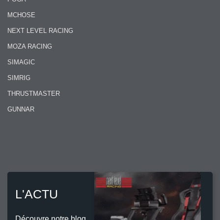
MCHOSE
NEXT LEVEL RACING
MOZA RACING
SIMAGIC
SIMRIG
THRUSTMASTER
GUNNAR
L'ACTU
Découvre notre blog