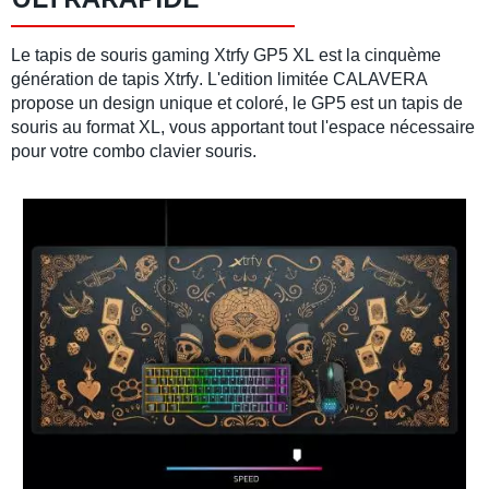
Le
tapis de souris gaming Xtrfy GP5 XL
est la cinquème
génération de
tapis Xtrfy
. L'edition limitée
CALAVERA
propose un design unique et coloré, le GP5 est un
tapis de
souris
au format XL, vous apportant tout l'espace nécessaire
pour votre combo
clavier souris
.