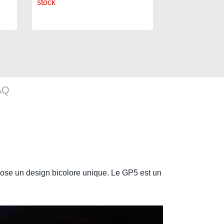
stock
stock
AQ
ose un design bicolore unique. Le
GP5
est un