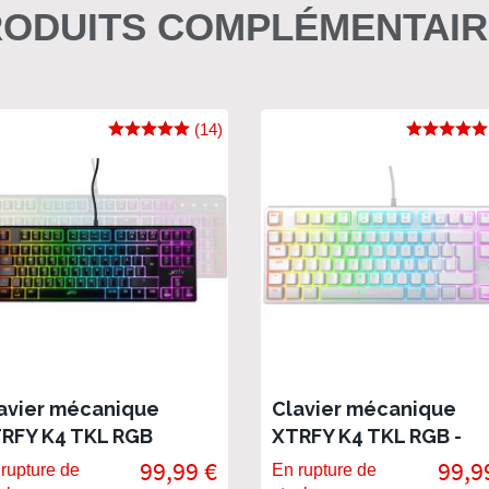
ODUITS COMPLÉMENTAI
(14)
avier mécanique
Clavier mécanique
RFY K4 TKL RGB
XTRFY K4 TKL RGB -
White Edition
99,99 €
99,9
rupture de
En rupture de