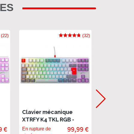
RES
(22)
(32)
Clavier mécanique
Xtrfy M4 Wi
XTRFY K4 TKL RGB -
Souris gamin
Retro Edition
ultralégère
9 €
99,99 €
En rupture de
En rupture de