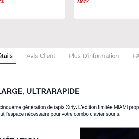
ck
stock
tails
Avis Client
Plus D’information
F
LARGE, ULTRARAPIDE
 cinquème génération de
tapis Xtrfy
. L'edition limitée
MIAMI
prop
out l'espace nécessaire pour votre combo
clavier souris
.