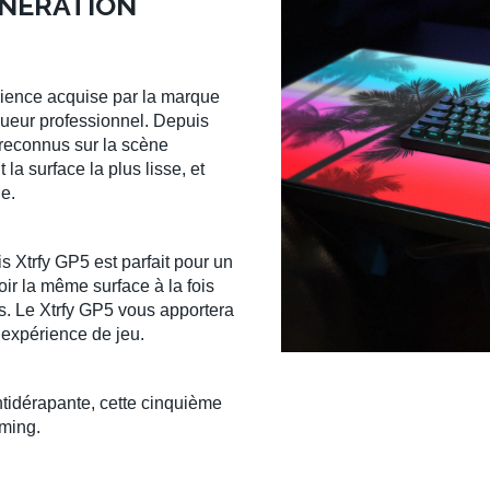
ÉNÉRATION
rience acquise par la marque
oueur professionnel
. Depuis
reconnus sur la scène
 la surface la plus lisse, et
e.
is Xtrfy GP5
est parfait pour un
ir la même surface à la fois
s
. Le
Xtrfy GP5
vous apportera
e
expérience de jeu
.
ntidérapante, cette cinquième
ming.