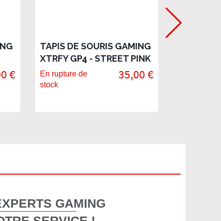
ING
TAPIS DE SOURIS GAMING
TAPIS DE
XTRFY GP4 - STREET PINK
XTRFY GP
LARGE
RETRO L
00 €
35,00 €
En rupture de
En rupture 
stock
stock
EXPERTS GAMING
OTRE SERVICE !