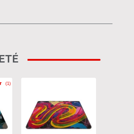
HETÉ
(1)