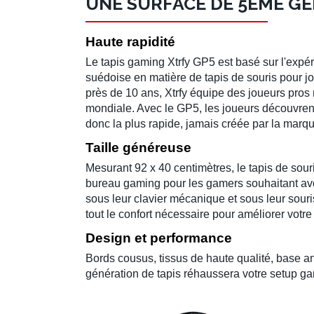
UNE SURFACE DE 5ÈME G
Haute rapidité
Le
tapis gaming Xtrfy GP5
est basé sur l'expé
suédoise en matière de
tapis de souris
pour
j
près de 10 ans,
Xtrfy
équipe des
joueurs pros
mondiale. Avec le
GP5
, les joueurs découvrent
donc la plus rapide, jamais créée par la marqu
Taille généreuse
Mesurant 92 x 40 centimètres, le
tapis de sour
bureau gaming
pour les
gamers
souhaitant avo
sous leur
clavier mécanique
et sous leur
souri
tout le confort nécessaire pour améliorer votr
Design et performance
Bords cousus
, tissus de
haute qualité
, base a
génération de tapis réhaussera votre
setup ga