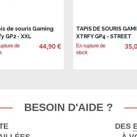
is de souris Gaming
TAPIS DE SOURIS GAM
fy GP2 - XXL
XTRFY GP4 - STREET
BLUE LARGE
44,90 €
35,
upture de
En rupture de
k
stock
BESOIN D'AIDE ?
TE
DES 
AILLÉES
À V