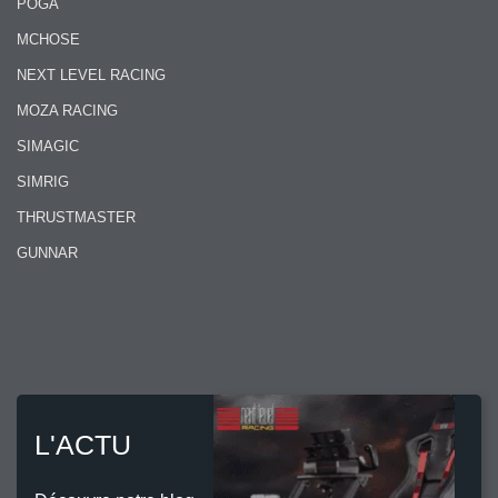
POGA
MCHOSE
NEXT LEVEL RACING
MOZA RACING
SIMAGIC
SIMRIG
THRUSTMASTER
GUNNAR
L'ACTU