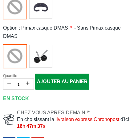
Option : Pimax casque DMAS
- Sans Pimax casque
DMAS
Quantité:
AJOUTER AU PANIER
EN STOCK
CHEZ VOUS APRÈS-DEMAIN !*
En choisissant la
livraison express Chronopost
d'ici
16
h
47
m
36
s