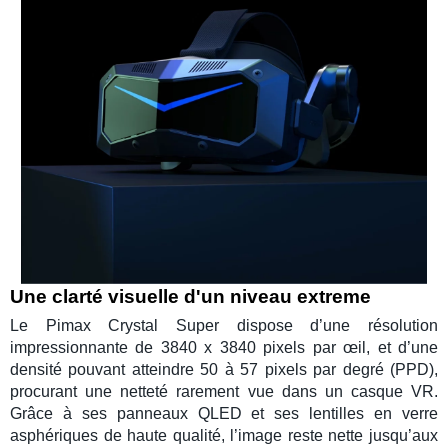
Une clarté visuelle d'un niveau extreme
Le
Pimax Crystal Super
dispose d’une
résolution
impressionnante de 3840 x 3840 pixels par œil, et d’une
densité pouvant atteindre 50 à 57 pixels par degré (
PPD
),
procurant une netteté rarement vue dans un
casque VR
.
Grâce à ses panneaux
QLED
et ses lentilles en
verre
asphériques
de haute qualité, l’image reste nette jusqu’aux