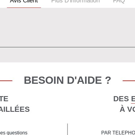
Avis Client
Plus D’information
FAQ
BESOIN D'AIDE ?
TE
DES 
AILLÉES
À V
mes questions
PAR TELEPHONE 