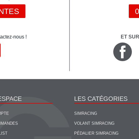
NTES
0
actez-nous !
ET SU
ESPACE
LES CATÉGORIES
MPTE
SIMRACING
MMANDES
VOLANT SIMRACING
LIST
PÉDALIER SIMRACING