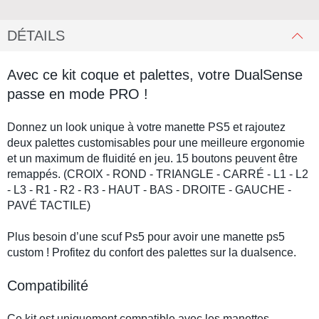
DÉTAILS
Avec ce kit coque et palettes, votre DualSense
passe en mode PRO !
Donnez un look unique à votre
manette PS5
et rajoutez
deux palettes customisables pour une meilleure ergonomie
et un maximum de fluidité en jeu. 15 boutons peuvent être
remappés. (CROIX - ROND - TRIANGLE - CARRÉ - L1 - L2
- L3 - R1 - R2 - R3 - HAUT - BAS - DROITE - GAUCHE -
PAVÉ TACTILE)
Plus besoin d’une
scuf Ps5
pour avoir une
manette ps5
custom
! Profitez du confort des
palettes
sur la
dualsence
.
Compatibilité
Ce kit est uniquement compatible avec les manettes