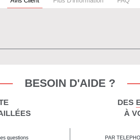
Avis Client
Plus D’information
FAQ
BESOIN D'AIDE ?
TE
DES 
AILLÉES
À V
mes questions
PAR TELEPHONE 