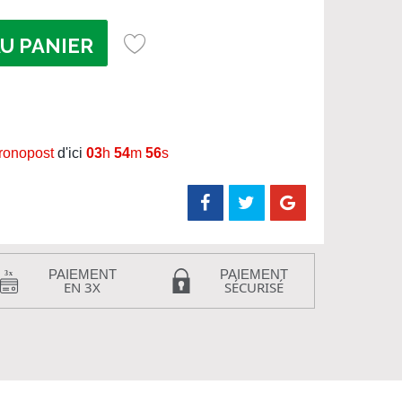
U PANIER
hronopost
d'ici
03
h
54
m
55
s
PAIEMENT
PAIEMENT
EN 3X
SÉCURISÉ