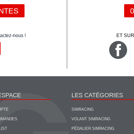
NTES
0
actez-nous !
ET SU
ESPACE
LES CATÉGORIES
MPTE
SIMRACING
MMANDES
VOLANT SIMRACING
LIST
PÉDALIER SIMRACING